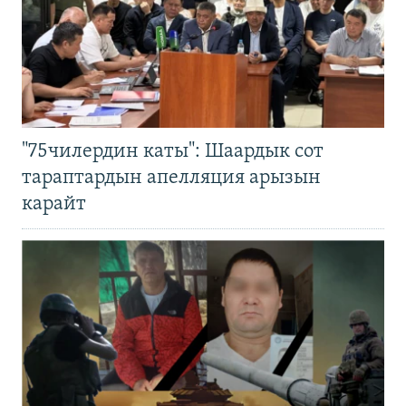
"75чилердин каты": Шаардык сот
тараптардын апелляция арызын
карайт