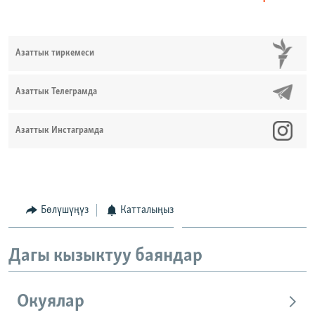
Азаттык тиркемеси
Азаттык Телеграмда
Азаттык Инстаграмда
Бөлүшүңүз
Катталыңыз
Дагы кызыктуу баяндар
Окуялар