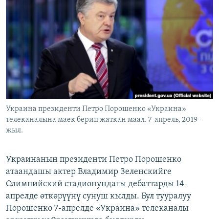
ОНЛАЙН ШЕРИНЕ
ЭЖЕ-СИҢДИЛЕР
АЗАТТЫК+
ЫҢГАЙСЫЗ СУРООЛОР
ЭЕ/АРнун бардык сайттары
Украина президенти Петро Порошенко «Украина»
телеканалына маек берип жаткан маал. 7-апрель, 2019-
жыл.
Украинанын президенти Петро Порошенко
атаандашы актер Владимир Зеленскийге
Олимпийский стадионундагы дебаттарды 14-
апрелде өткөрүүнү сунуш кылды. Бул тууралуу
Порошенко 7-апрелде «Украина» телеканалы