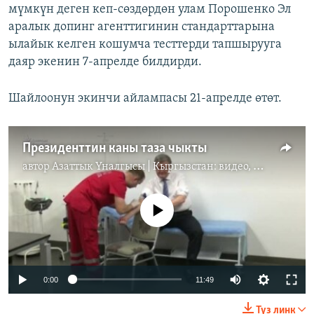
мүмкүн деген кеп-сөздөрдөн улам Порошенко Эл
аралык допинг агенттигинин стандарттарына
ылайык келген кошумча тесттерди тапшырууга
даяр экенин 7-апрелде билдирди.
Шайлоонун экинчи айлампасы 21-апрелде өтөт.
Президенттин каны таза чыкты
автор
Азаттык Үналгысы | Кыргызстан: видео, фото, кабарлар
No media source currently available
0:00
11:49
Түз линк