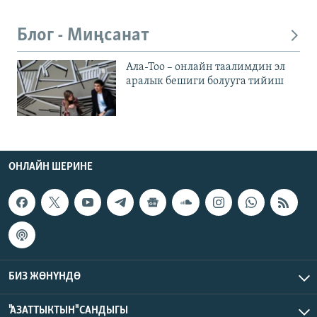
Блог - Миңсанат
Ала-Тоо – онлайн таалимдин эл
аралык бешиги болууга тийиш
ОНЛАЙН ШЕРИНЕ
БИЗ ЖӨНҮНДӨ
"АЗАТТЫКТЫН" САНДЫГЫ