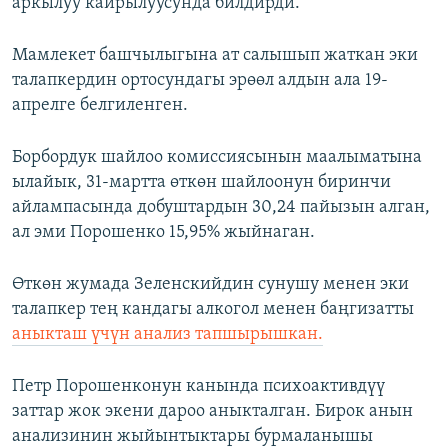
аркылуу кайрылуусунда билдирди.
Мамлекет башчылыгына ат салышып жаткан эки
талапкердин ортосундагы эрөөл алдын ала 19-
апрелге белгиленген.
Борбордук шайлоо комиссиясынын маалыматына
ылайык, 31-мартта өткөн шайлоонун биринчи
айлампасында добуштардын 30,24 пайызын алган,
ал эми Порошенко 15,95% жыйнаган.
Өткөн жумада Зеленскийдин сунушу менен эки
талапкер тең кандагы алкогол менен баңгизатты
аныкташ үчүн анализ тапшырышкан.
Петр Порошенконун канында психоактивдүү
заттар жок экени дароо аныкталган. Бирок анын
анализинин жыйынтыктары бурмаланышы