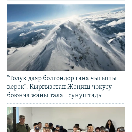
"Толук даяр болгондор гана чыгышы
керек". Кыргызстан Жеңиш чокусу
боюнча жаңы талап сунуштады