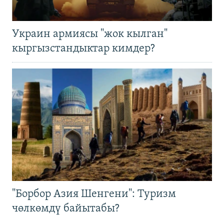
Украин армиясы "жок кылган"
кыргызстандыктар кимдер?
"Борбор Азия Шенгени": Туризм
чөлкөмдү байытабы?