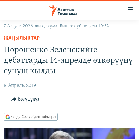
Линктер
Мазмунга
өтүңүз
7-Август, 2026-жыл, жума, Бишкек убактысы 10:32
Навигацияга
ЖАҢЫЛЫКТАР
өтүңүз
ЖАҢЫЛЫКТАР
КЫРГЫЗСТАН
Издөөгө
Порошенко Зеленскийге
салыңыз
ДҮЙНӨ
КЫРГЫЗСТАН
дебаттарды 14-апрелде өткөрүүнү
УКРАИНА
САЯСАТ
ДҮЙНӨ
сунуш кылды
АТАЙЫН ИЛИКТӨӨ
ЭКОНОМИКА
БОРБОР АЗИЯ
8-Апрель, 2019
ТВ ПРОГРАММАЛАР
МАДАНИЯТ
Бөлүшүңүз
ПОДКАСТ
БҮГҮН АЗАТТЫКТА
ӨЗГӨЧӨ ПИКИР
ЭКСПЕРТТЕР ТАЛДАЙТ
Бизди Google'дан табыңыз
БИЗ ЖАНА ДҮЙНӨ
Русский
ДАНИСТЕ