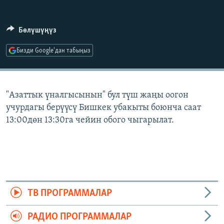
ОНЛАЙН ШЕРИНЕ
ЭЖЕ-СИҢДИЛЕР
АЗАТТЫК+
Бөлүшүңүз
ЫҢГАЙСЫЗ СУРООЛОР
Бизди Google'дан табыңыз
ЭЕ/АРнун бардык сайттары
"Азаттык үналгысынын" бул түш жаңы оогон
учурдагы берүүсү Бишкек убакыты боюнча саат
13:00дөн 13:30га чейин обого чыгарылат.
ТВ ПРОГРАММАЛАР
РАДИО ПРОГРАММАЛАР