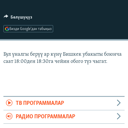
ОНЛАЙН ШЕРИНЕ
ЭЖЕ-СИҢДИЛЕР
АЗАТТЫК+
Бөлүшүңүз
ЫҢГАЙСЫЗ СУРООЛОР
Бизди Google'дан табыңыз
ЭЕ/АРнун бардык сайттары
Бул үналгы берүү ар күнү Бишкек убакыты боюнча
саат 18:00ден 18:30га чейин обого түз чыгат.
ТВ ПРОГРАММАЛАР
РАДИО ПРОГРАММАЛАР