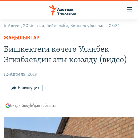
Линктер
Мазмунга
өтүңүз
6-Август, 2026-жыл, бейшемби, Бишкек убактысы 05:34
Навигацияга
ЖАҢЫЛЫКТАР
өтүңүз
ЖАҢЫЛЫКТАР
КЫРГЫЗСТАН
Издөөгө
Бишкектеги көчөгө Уланбек
салыңыз
ДҮЙНӨ
КЫРГЫЗСТАН
Эгизбаевдин аты коюлду (видео)
УКРАИНА
САЯСАТ
ДҮЙНӨ
12-Апрель, 2019
АТАЙЫН ИЛИКТӨӨ
ЭКОНОМИКА
БОРБОР АЗИЯ
ТВ ПРОГРАММАЛАР
Бөлүшүңүз
МАДАНИЯТ
ПОДКАСТ
БҮГҮН АЗАТТЫКТА
Бизди Google'дан табыңыз
ӨЗГӨЧӨ ПИКИР
ЭКСПЕРТТЕР ТАЛДАЙТ
БИЗ ЖАНА ДҮЙНӨ
Русский
ДАНИСТЕ