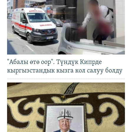
"Абалы өтө оор". Түндүк Кипрде
кыргызстандык кызга кол салуу болду