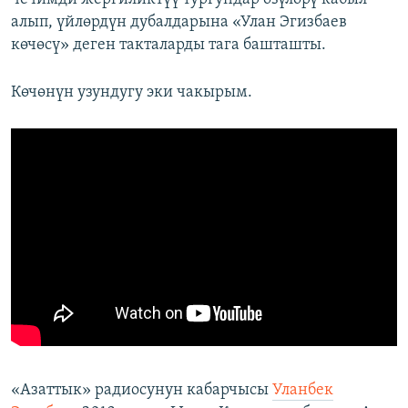
алып, үйлөрдүн дубалдарына «Улан Эгизбаев
көчөсү» деген такталарды тага башташты.
Көчөнүн узундугу эки чакырым.
«Азаттык» радиосунун кабарчысы
Уланбек