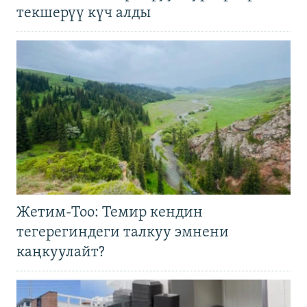
текшерүү күч алды
Жетим-Тоо: Темир кендин
тегерегиндеги талкуу эмнени
каңкуулайт?