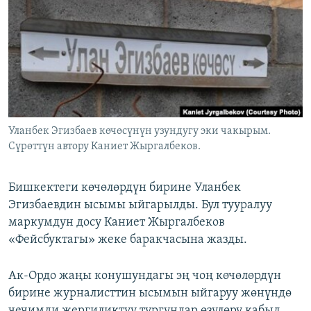
ОНЛАЙН ШЕРИНЕ
ЭЖЕ-СИҢДИЛЕР
АЗАТТЫК+
ЫҢГАЙСЫЗ СУРООЛОР
ЭЕ/АРнун бардык сайттары
Уланбек Эгизбаев көчөсүнүн узундугу эки чакырым.
Сүрөттүн автору Каниет Жыргалбеков.
Бишкектеги көчөлөрдүн бирине Уланбек
Эгизбаевдин ысымы ыйгарылды. Бул тууралуу
маркумдун досу Каниет Жыргалбеков
«Фейсбуктагы» жеке баракчасына жазды.
Ак-Ордо жаңы конушундагы эң чоң көчөлөрдүн
бирине журналисттин ысымын ыйгаруу жөнүндө
чечимди жергиликтүү тургундар өзүлөрү кабыл