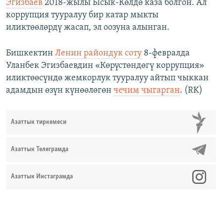
Эгизбаев
2018-жылы Ысык-Көлдө каза болгон. Ал
коррупция тууралуу бир катар мыкты
иликтөөлөрдү жасап, эл оозуна алынган.
Бишкектин
Ленин райондук соту
8-февралда
Уланбек Эгизбаевдин «Көрүстөндөгү коррупция»
иликтөөсүндө жемкорлук тууралуу айтып чыккан
адамдын өзүн күнөөлөгөн
чечим чыгарган
. (RK)
Азаттык тиркемеси
Азаттык Телеграмда
Азаттык Инстаграмда