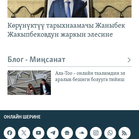
Көрүнүктүү тарыхнаамачы Жаныбек
Жакыпбековдун жаркын элесине
Блог - Миңсанат
Ала-Тоо – онлайн таалимдин эл
аралык бешиги болууга тийиш
ОНЛАЙН ШЕРИНЕ