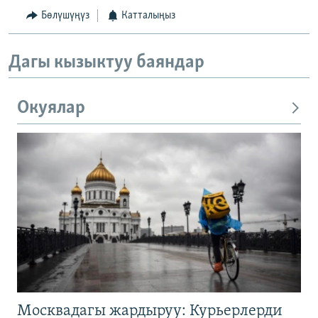
Бөлүшүңүз
Катталыңыз
Дагы кызыктуу баяндар
Окуялар
Москвадагы жардыруу: Курьерлерди