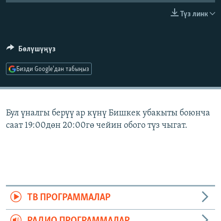
ОНЛАЙН ШЕРИНЕ
ЭЖЕ-СИҢДИЛЕР
Түз линк
АЗАТТЫК+
ЫҢГАЙСЫЗ СУРООЛОР
Бөлүшүңүз
Бизди Google'дан табыңыз
ЭЕ/АРнун бардык сайттары
Бул үналгы берүү ар күнү Бишкек убакыты боюнча
саат 19:00дөн 20:00гө чейин обого түз чыгат.
ТВ ПРОГРАММАЛАР