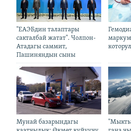
"ЕАЭБдин талаптары
Гемоди
сакталбай жатат". Чолпон-
маркум
Атадагы саммит,
котору
Пашиняндын сыны
Мунай базарындагы
"Мыкты
каатчылык: Өкмөт күйүүчү
гана ч