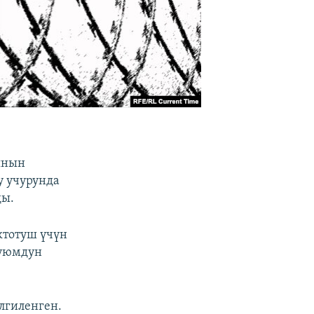
янын
у учурунда
ды.
ктотуш үчүн
 уюмдун
лгиленген.