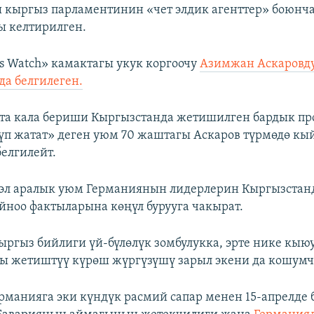
 кыргыз парламентинин «чет элдик агенттер» боюн
ы келтирилген.
s Watch» камактагы укук коргоочу
Азимжан Аскаровду
а белгилеген.
а кала бериши Кыргызстанда жетишилген бардык про
үп жатат» деген уюм 70 жаштагы Аскаров түрмөдө кы
елгилейт.
 эл аралык уюм Германиянын лидерлерин Кыргызстан
ноо фактыларына көңүл бурууга чакырат.
ыргыз бийлиги үй-бүлөлүк зомбулукка, эрте нике кыю
ы жетиштүү күрөш жүргүзүшү зарыл экени да кошумч
рманияга эки күндүк расмий сапар менен 15-апрелде 