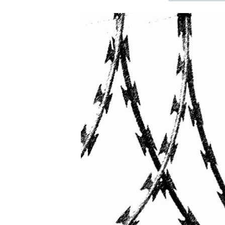
ЭЖЕ-СИҢДИЛЕР
АЗАТТЫК+
ЫҢГАЙСЫЗ СУРООЛОР