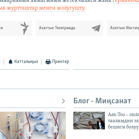
Бавариянын аймагынын жетекчилиги жана
Германия
ык журтташтар менен жолугушту.
си
Азаттык Телеграмда
Азаттык Инстаг
з
Катталыңыз
Принтер
Блог - Миңсанат
Ала-Тоо – онл
таалимдин эл
бешиги болуу