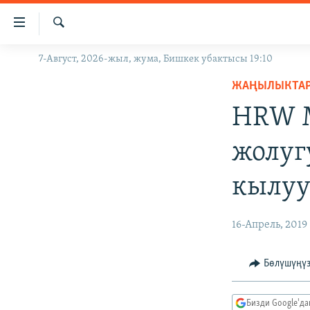
Линктер
Мазмунга
өтүңүз
Издөө
7-Август, 2026-жыл, жума, Бишкек убактысы 19:10
ЖАҢЫЛЫКТАР
Навигацияга
өтүңүз
ЖАҢЫЛЫКТА
КЫРГЫЗСТАН
Издөөгө
HRW М
ДҮЙНӨ
КЫРГЫЗСТАН
салыңыз
УКРАИНА
САЯСАТ
ДҮЙНӨ
жолуг
АТАЙЫН ИЛИКТӨӨ
ЭКОНОМИКА
БОРБОР АЗИЯ
кылуу
ТВ ПРОГРАММАЛАР
МАДАНИЯТ
ПОДКАСТ
БҮГҮН АЗАТТЫКТА
16-Апрель, 2019
ӨЗГӨЧӨ ПИКИР
ЭКСПЕРТТЕР ТАЛДАЙТ
БИЗ ЖАНА ДҮЙНӨ
Бөлүшүңү
ДАНИСТЕ
Бизди Google'д