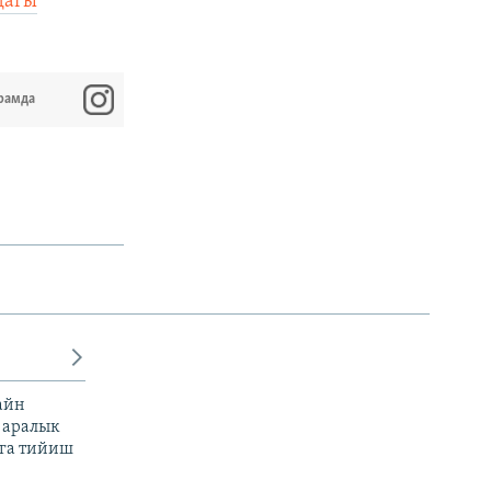
дагы
рамда
айн
 аралык
га тийиш