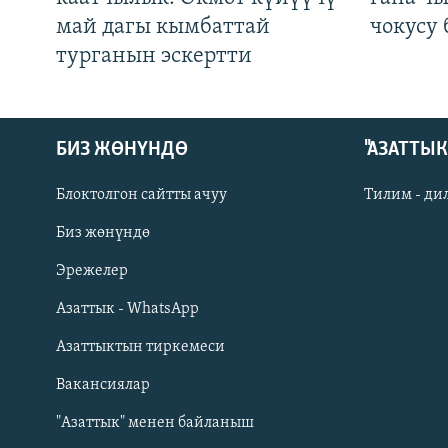
май дагы кымбаттай
чокусу
турганын эскертти
БИЗ ЖӨНҮНДӨ
"АЗАТТЫ
Блоктолгон сайтты ачуу
Тилим - ди
Биз жөнүндө
Русский
Эрежелер
Азаттык - WhatsApp
ОНЛАЙН ШЕРИНЕ
Азаттыктын тиркемеси
Вакансиялар
"Азаттык" менен байланыш