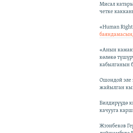
Мисал катары
четке каккан
«Human Right
баяндамасынд
«Анын камакт
көлөкө түшүр
кабылганын б
Ошондой эле
жайылган кый
Билдирүүдө к
качууга карш
Жээнбеков Ге