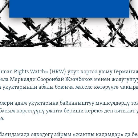
uman Rights Watch» (HRW) укук коргоо уюму Германи
ела Меркелди Сооронбай Жээнбеков менен жолугушу
м укуктарынын абалы боюнча маселе көтөрүүгө чакыр
лери адам укуктарына байланыштуу мүшкүлдөрдү то
басым көрсөтүүнү уланта бериши керек» деп айтылат
ө.
баяндамада өлкөдөгү айрым «жакшы кадамдар» да бе