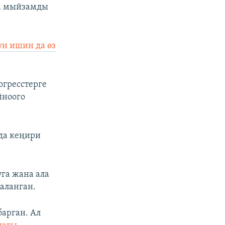
ча мыйзамды
н ишин да өз
гресстерге
йноого
да кеңири
уга жана ала
аланган.
барган. Ал