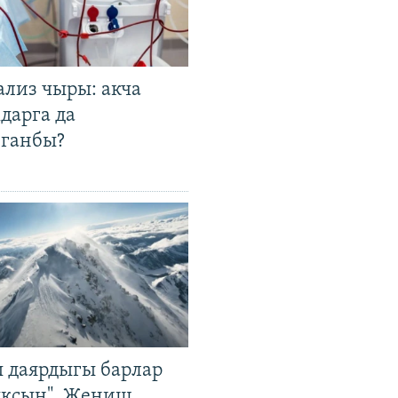
ализ чыры: акча
дарга да
лганбы?
 даярдыгы барлар
ыксын". Жеңиш