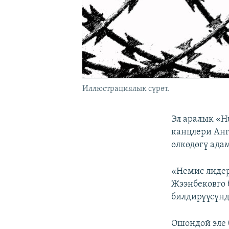
Иллюстрациялык сүрөт.
Эл аралык «H
канцлери Анг
өлкөдөгү ада
«Немис лидер
Жээнбековго 
билдирүүсүнд
Ошондой эле 