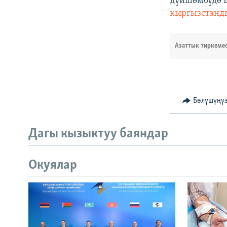
дүйшөмбүдө 
кыргызстанд
Азаттык тиркеме
Бөлүшүңү
Дагы кызыктуу баяндар
Окуялар