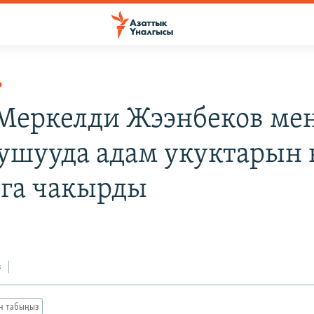
Р
еркелди Жээнбеков ме
ушууда адам укуктарын 
га чакырды
з
ан табыңыз