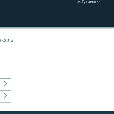
Түз линк
EMBED
10:30га