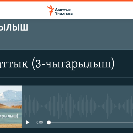
АРЫЛЫШ
аттык (3-чыгарылыш)
No media source currently avail
0:00