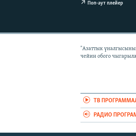
ЭЖЕ-СИҢДИЛЕР
Поп-аут плейер
АЗАТТЫК+
ЫҢГАЙСЫЗ СУРООЛОР
"Азаттык үналгысынын
чейин обого чыгарыла
ТВ ПРОГРАММА
РАДИО ПРОГРА