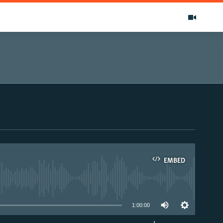
EMBED
able
1:00:00