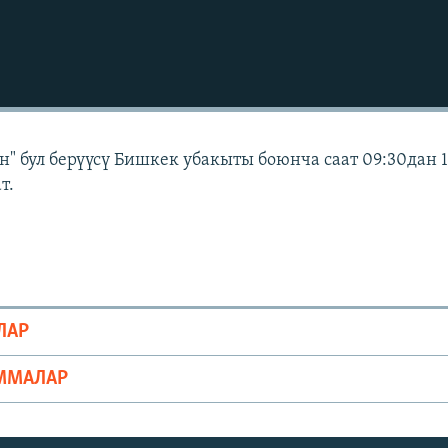
" бул берүүсү Бишкек убакыты боюнча саат 09:30дан 
т.
ЛАР
ММАЛАР