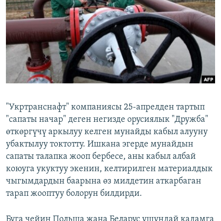
ОНЛАЙН ШЕРИНЕ
ЭЖЕ-СИҢДИЛЕР
АЗАТТЫК+
ЫҢГАЙСЫЗ СУРООЛОР
ЭЕ/АРнун бардык сайттары
"Укртранснафт" компаниясы 25-апрелден тартып
"сапаты начар" деген негизде орусиялык "Дружба"
өткөргүчү аркылуу келген мунайды кабыл алууну
убактылуу токтотту. Ишкана эгерде мунайдын
сапаты талапка жооп бербесе, аны кабыл албай
коюуга укуктуу экенин, келтирилген материалдык
чыгымдардын баарына өз милдетин аткарбаган
тарап жооптуу болорун билдирди.
Буга чейин Польша жана Беларус ушундай кадамга