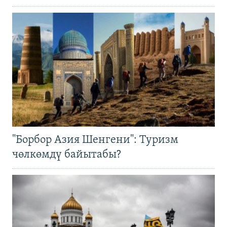
"Борбор Азия Шенгени": Туризм
чөлкөмдү байытабы?