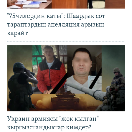
"75чилердин каты": Шаардык сот
тараптардын апелляция арызын
карайт
Украин армиясы "жок кылган"
кыргызстандыктар кимдер?