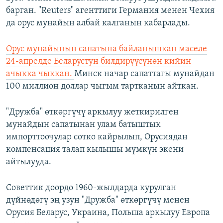
барган. "Reuters" агенттиги Германия менен Чехия
да орус мунайын албай калганын кабарлады.
Орус мунайынын сапатына байланышкан маселе
24-апрелде Беларустун билдирүүсүнөн кийин
ачыкка чыккан.
Минск начар сапаттагы мунайдан
100 миллион доллар чыгым тартканын айткан.
"Дружба" өткөргүчү аркылуу жеткирилген
мунайдын сапатынан улам батыштык
импорттоочулар сотко кайрылып, Орусиядан
компенсация талап кылышы мүмкүн экени
айтылууда.
Советтик доордо 1960-жылдарда курулган
дүйнөдөгү эң узун "Дружба" өткөргүчү менен
Орусия Беларус, Украина, Польша аркылуу Европа