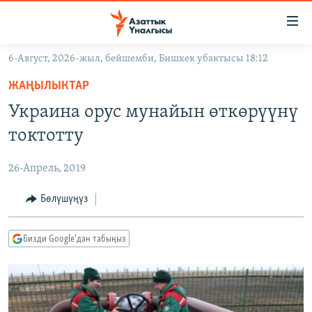
Линктер
Мазмунга
өтүңүз
6-Август, 2026-жыл, бейшемби, Бишкек убактысы 18:12
Навигацияга
ЖАҢЫЛЫКТАР
өтүңүз
ЖАҢЫЛЫКТАР
КЫРГЫЗСТАН
Издөөгө
Украина орус мунайын өткөрүүнү
салыңыз
ДҮЙНӨ
КЫРГЫЗСТАН
токтотту
УКРАИНА
САЯСАТ
ДҮЙНӨ
26-Апрель, 2019
АТАЙЫН ИЛИКТӨӨ
ЭКОНОМИКА
БОРБОР АЗИЯ
ТВ ПРОГРАММАЛАР
Бөлүшүңүз
МАДАНИЯТ
ПОДКАСТ
БҮГҮН АЗАТТЫКТА
Бизди Google'дан табыңыз
ӨЗГӨЧӨ ПИКИР
ЭКСПЕРТТЕР ТАЛДАЙТ
БИЗ ЖАНА ДҮЙНӨ
Русский
ДАНИСТЕ