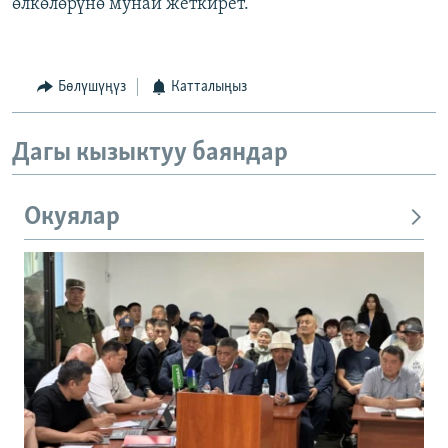
өлкөлөрүнө мунай жеткирет.
Бөлүшүңүз
Катталыңыз
Дагы кызыктуу баяндар
Окуялар