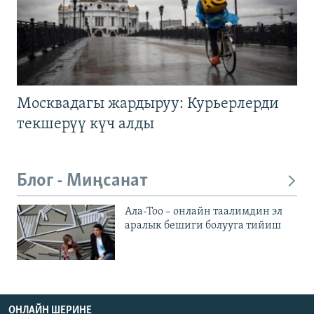
Москвадагы жардыруу: Курьерлерди
текшерүү күч алды
Блог - Миңсанат
Ала-Тоо – онлайн таалимдин эл
аралык бешиги болууга тийиш
ОНЛАЙН ШЕРИНЕ