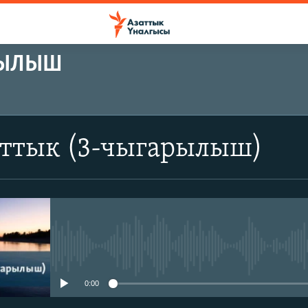
РЫЛЫШ
аттык (3-чыгарылыш)
No media source currently avail
0:00