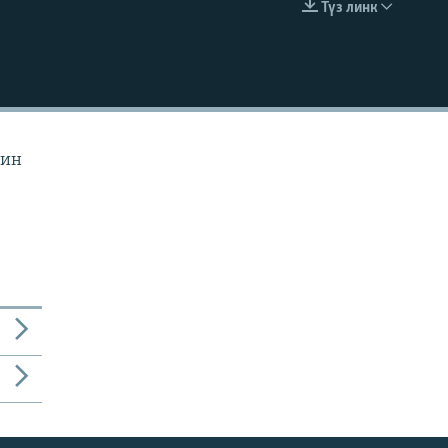
Түз линк
EMBED
йин