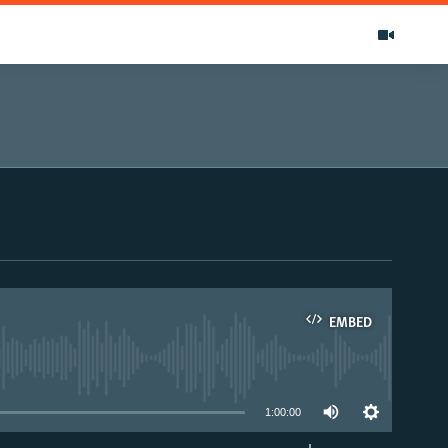
EMBED
able
1:00:00