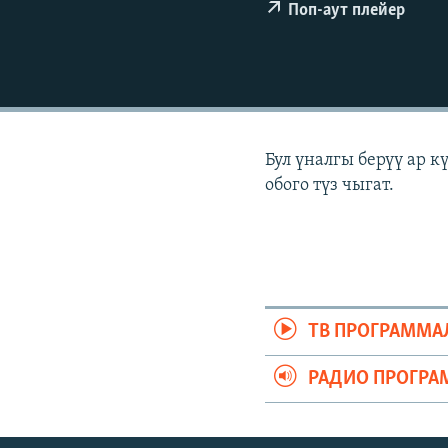
ЭЖЕ-СИҢДИЛЕР
Поп-аут плейер
АЗАТТЫК+
ЫҢГАЙСЫЗ СУРООЛОР
Бул үналгы берүү ар 
обого түз чыгат.
ТВ ПРОГРАММА
РАДИО ПРОГРА