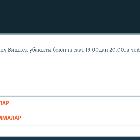
күнү Бишкек убакыты боюнча саат 19:00дан 20:00га че
ЛАР
ММАЛАР