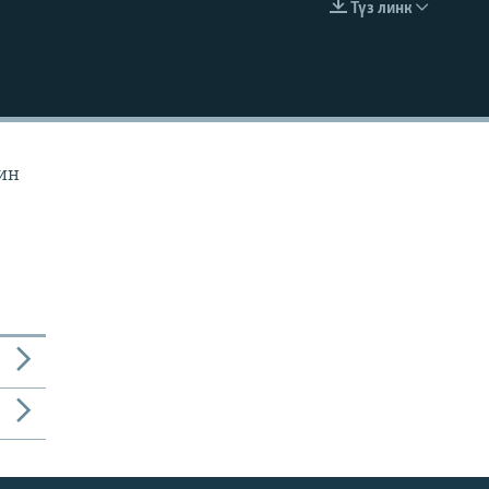
Түз линк
EMBED
йин