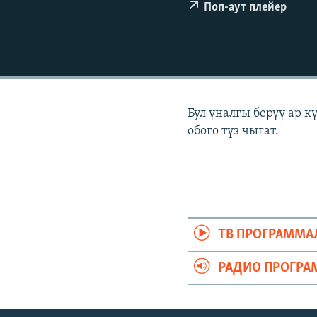
ЭЖЕ-СИҢДИЛЕР
Поп-аут плейер
АЗАТТЫК+
ЫҢГАЙСЫЗ СУРООЛОР
Бул үналгы берүү ар 
обого түз чыгат.
ТВ ПРОГРАММА
РАДИО ПРОГРА