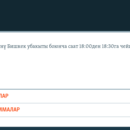
күнү Бишкек убакыты боюнча саат 18:00ден 18:30га че
ЛАР
ММАЛАР