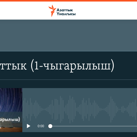
аттык (1-чыгарылыш)
No media source currently avail
0:00