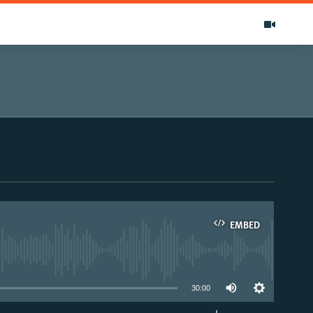
EMBED
able
30:00