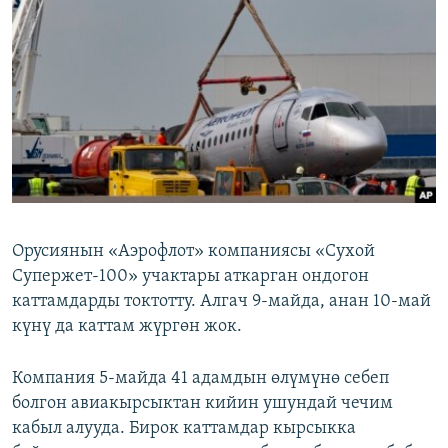
ОНЛАЙН ШЕРИНЕ
ЭЖЕ-СИҢДИЛЕР
АЗАТТЫК+
ЫҢГАЙСЫЗ СУРООЛОР
ЭЕ/АРнун бардык сайттары
Орусиянын «Аэрофлот» компаниясы «Сухой
Супержет-100» учактары аткарган ондогон
каттамдарды токтотту. Алгач 9-майда, анан 10-май
күнү да каттам жүргөн жок.
Компания 5-майда 41 адамдын өлүмүнө себеп
болгон авиакырсыктан кийин ушундай чечим
кабыл алууда. Бирок каттамдар кырсыкка