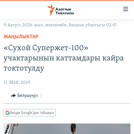
Линктер
Мазмунга
өтүңүз
9-Август, 2026-жыл, жекшемби, Бишкек убактысы 02:47
Навигацияга
ЖАҢЫЛЫКТАР
өтүңүз
ЖАҢЫЛЫКТАР
КЫРГЫЗСТАН
Издөөгө
«Сухой Супержет-100»
салыңыз
ДҮЙНӨ
КЫРГЫЗСТАН
учактарынын каттамдары кайра
УКРАИНА
САЯСАТ
ДҮЙНӨ
токтотулду
АТАЙЫН ИЛИКТӨӨ
ЭКОНОМИКА
БОРБОР АЗИЯ
11-Май, 2019
ТВ ПРОГРАММАЛАР
МАДАНИЯТ
Бөлүшүңүз
ПОДКАСТ
БҮГҮН АЗАТТЫКТА
ӨЗГӨЧӨ ПИКИР
ЭКСПЕРТТЕР ТАЛДАЙТ
Бизди Google'дан табыңыз
БИЗ ЖАНА ДҮЙНӨ
Русский
ДАНИСТЕ