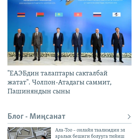
"ЕАЭБдин талаптары сакталбай
жатат". Чолпон-Атадагы саммит,
Пашиняндын сыны
Блог - Миңсанат
Ала-Тоо – онлайн таалимдин эл
аралык бешиги болууга тийиш