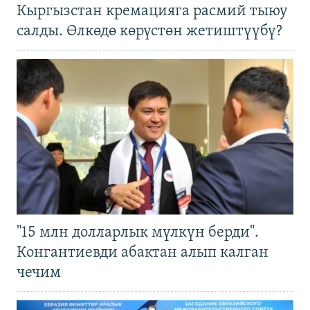
Кыргызстан кремацияга расмий тыюу
салды. Өлкөдө көрүстөн жетиштүүбү?
"15 млн долларлык мүлкүн берди".
Конгантиевди абактан алып калган
чечим