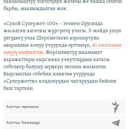
байланыштуу токтотулуп жатабы же башка себеби
барбы, маалымдалган жок.
«Сухой Супержет-100» – эгемен Орусияда
жасалган алгачкы жүргүнчү учагы. 5-майда ушул
үлгүдөгү учак Шереметьево аэропортуна
авариялык конуу учурунда өрттөнүп,
41 кишинин
өмүрү кыйылган
. Жергиликтүү маалымат
каражаттары кырсыкка учкучтардын катасы
себепкер болушу мүмкүн экенин жазышты.
Кырсыктын себебин иликтөө учурунда
«Супержетти» колдонуудан чыгаруудан бийлик
баш тарткан.
Азаттык тиркемеси
Азаттык Телеграмда