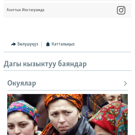
Азаттык Инстаграмда
Бөлүшүңүз
Катталыңыз
Дагы кызыктуу баяндар
Окуялар