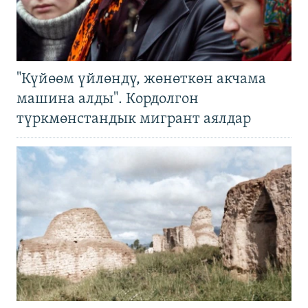
"Күйөөм үйлөндү, жөнөткөн акчама
машина алды". Кордолгон
түркмөнстандык мигрант аялдар