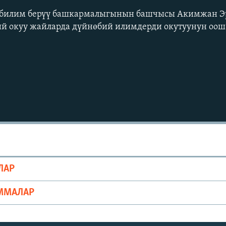
 билим берүү башкармалыгынын башчысы Акимжан Э
ий окуу жайларда дүйнөбий илимдерди окутуунун о
ЛАР
ММАЛАР