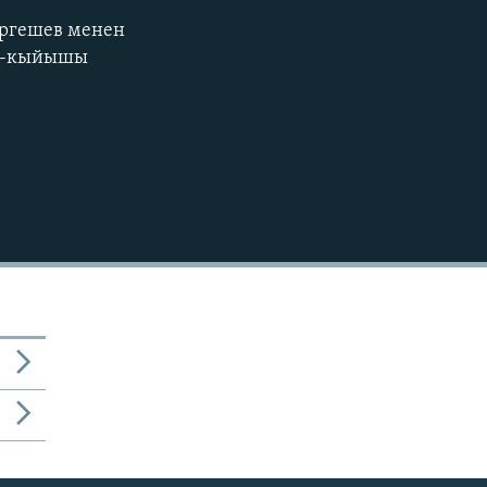
ргешев менен
EMBED
ош-кыйышы