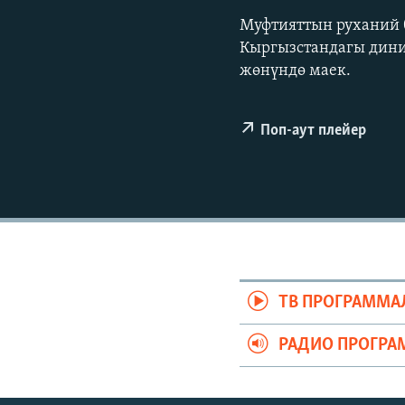
ЭЖЕ-СИҢДИЛЕР
Муфтияттын руханий
АЗАТТЫК+
Кыргызстандагы дин
ЫҢГАЙСЫЗ СУРООЛОР
жөнүндө маек.
Поп-аут плейер
ТВ ПРОГРАММА
РАДИО ПРОГРА