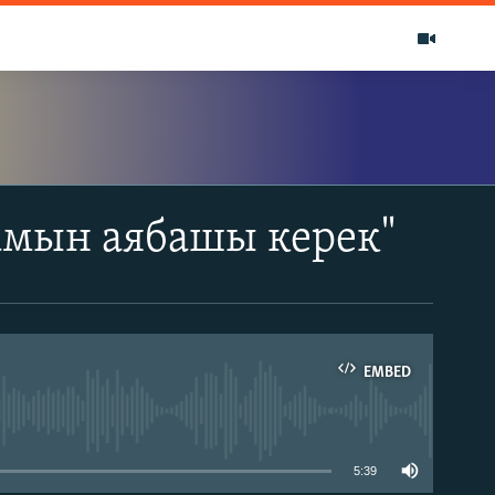
амын аябашы керек"
EMBED
able
5:39