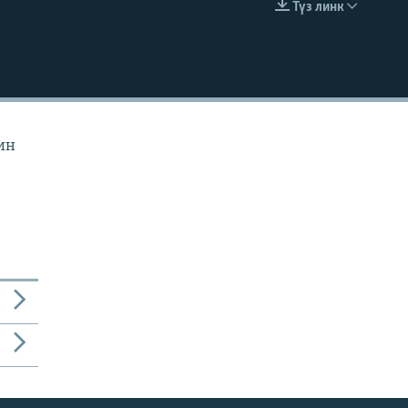
Түз линк
EMBED
ин