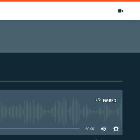
EMBED
able
30:00