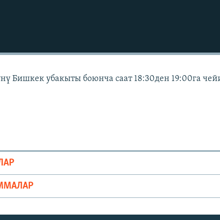
күнү Бишкек убакыты боюнча саат 18:30ден 19:00га чей
ЛАР
ММАЛАР