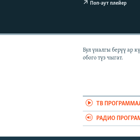
ЭЖЕ-СИҢДИЛЕР
Поп-аут плейер
АЗАТТЫК+
ЫҢГАЙСЫЗ СУРООЛОР
Бул үналгы берүү ар 
обого түз чыгат.
ТВ ПРОГРАММА
РАДИО ПРОГРА