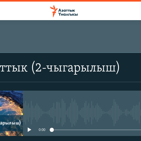
аттык (2-чыгарылыш)
No media source currently avail
0:00