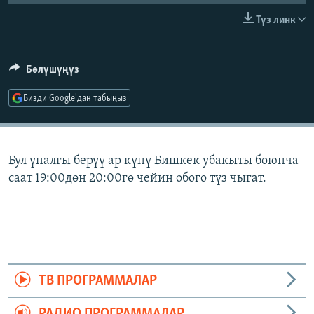
ОНЛАЙН ШЕРИНЕ
ЭЖЕ-СИҢДИЛЕР
Түз линк
АЗАТТЫК+
ЫҢГАЙСЫЗ СУРООЛОР
Бөлүшүңүз
Бизди Google'дан табыңыз
ЭЕ/АРнун бардык сайттары
Бул үналгы берүү ар күнү Бишкек убакыты боюнча
саат 19:00дөн 20:00гө чейин обого түз чыгат.
ТВ ПРОГРАММАЛАР