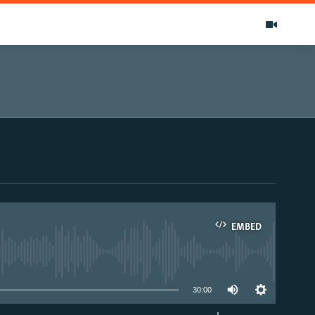
EMBED
able
30:00