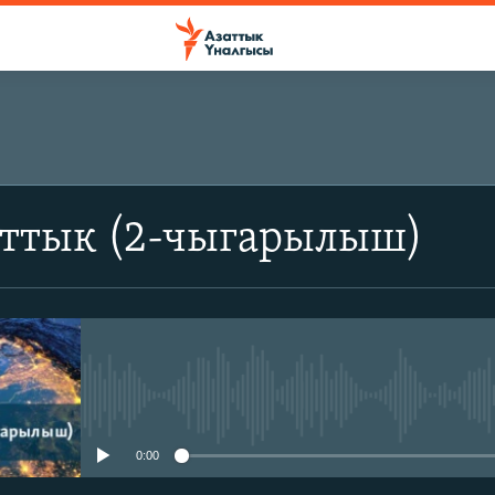
аттык (2-чыгарылыш)
No media source currently avail
0:00