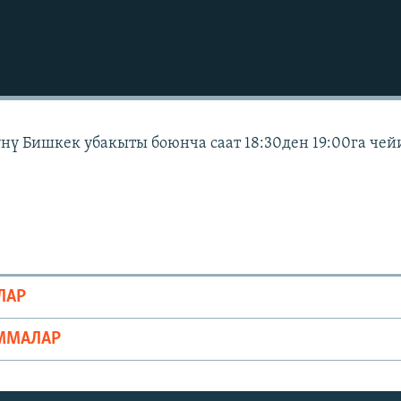
күнү Бишкек убакыты боюнча саат 18:30ден 19:00га чей
ЛАР
ММАЛАР