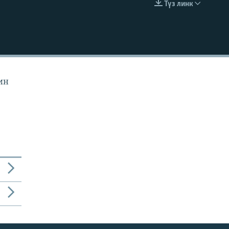
Түз линк
EMBED
ин