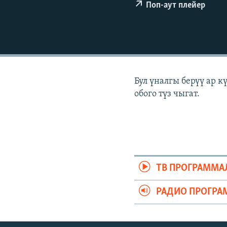
ЭЖЕ-СИҢДИЛЕР
Поп-аут плейер
АЗАТТЫК+
ЫҢГАЙСЫЗ СУРООЛОР
Бул үналгы берүү ар 
обого түз чыгат.
ТВ ПРОГРАММА
РАДИО ПРОГРА