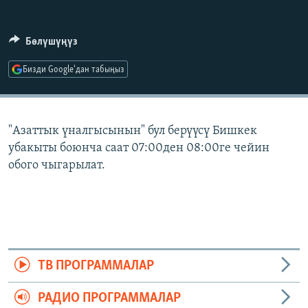
ОНЛАЙН ШЕРИНЕ
ЭЖЕ-СИҢДИЛЕР
АЗАТТЫК+
Бөлүшүңүз
ЫҢГАЙСЫЗ СУРООЛОР
Бизди Google'дан табыңыз
ЭЕ/АРнун бардык сайттары
"Азаттык үналгысынын" бул берүүсү Бишкек
убакыты боюнча саат 07:00ден 08:00ге чейин
обого чыгарылат.
ТВ ПРОГРАММАЛАР
РАДИО ПРОГРАММАЛАР