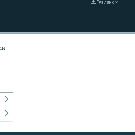
Түз линк
EMBED
ин