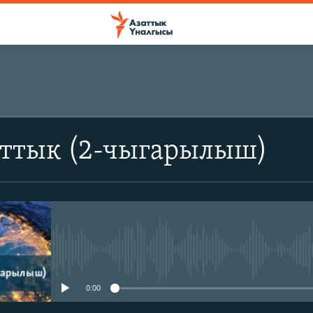
аттык (2-чыгарылыш)
No media source currently avail
0:00