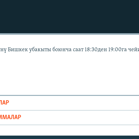
күнү Бишкек убакыты боюнча саат 18:30ден 19:00га чей
ЛАР
ММАЛАР