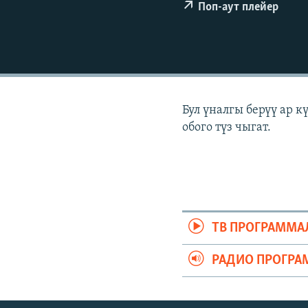
ЭЖЕ-СИҢДИЛЕР
Поп-аут плейер
АЗАТТЫК+
ЫҢГАЙСЫЗ СУРООЛОР
Бул үналгы берүү ар 
обого түз чыгат.
ТВ ПРОГРАММА
РАДИО ПРОГРА