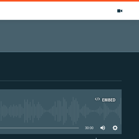
EMBED
able
30:00