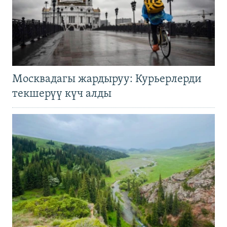
Москвадагы жардыруу: Курьерлерди
текшерүү күч алды