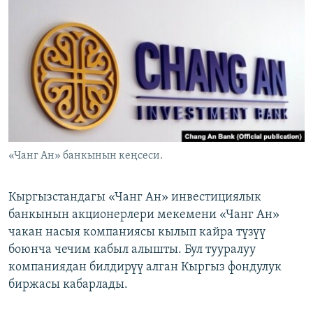
ОНЛАЙН ШЕРИНЕ
ЭЖЕ-СИҢДИЛЕР
АЗАТТЫК+
ЫҢГАЙСЫЗ СУРООЛОР
ЭЕ/АРнун бардык сайттары
«Чанг Ан» банкынын кеңсеси.
Кыргызстандагы «Чанг Ан» инвестициялык
банкынын акционерлери мекемени «Чанг Ан»
чакан насыя компаниясы кылып кайра түзүү
боюнча чечим кабыл алышты. Бул тууралуу
компаниядан билдирүү алган Кыргыз фондулук
биржасы кабарлады.