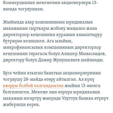
Коммерциялык мекеменин акционерлери 13-
июнда чогулушкан.
Жыйында алар компаниянын юридикалык
макамынан сырткары жобону жаңылоо жана
директорлор кеңешинин курамын алмаштыруу
бүтүмүнө келишкен. Ага ылайык,
микрофинансылык компаниянын директорлор
кеңешинин төрагасы болуп Алишер Мамасаидов,
директору болуп Дамир Жунушалиев шайланды.
Буга чейин аталган банктын акционерлеринин
чогулушу 28-майда өтөрү айтылган. Ал күнү
кворум болбой калгандыктан
жыйын 13-июнга
белгиленген. Мекеме эми өзүнүн юридикалык
макамын өзгөртүү жөнүндө Улуттук банкка өтүнүч
жибериши керек.