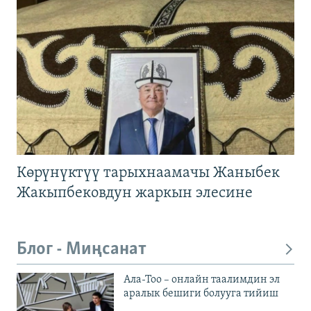
Көрүнүктүү тарыхнаамачы Жаныбек
Жакыпбековдун жаркын элесине
Блог - Миңсанат
Ала-Тоо – онлайн таалимдин эл
аралык бешиги болууга тийиш