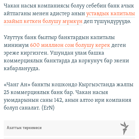
Чакан насыя компаниясы болуу себебин банк ачык
айтпаганы менен адистер анын
уставдык капиталы
азайып кеткен болушу мүмкүн
деп түшүндүрүүдө.
Улуттук банк былтыр банктардын капиталы
минимум
600 миллион сом болушу керек
деген
эреже киргизген. Ушундан улам башка
коммерциялык банктарда да коркунуч бар экени
кабарланууда.
«Чанг Ан» банкты кошкондо Кыргызстанда жалпы
25 коммерциялык банк бар. Чакан насыя
уюмдарынын саны 142, анын алтоо ири компания
болуп саналат. (ErN)
Азаттык тиркемеси