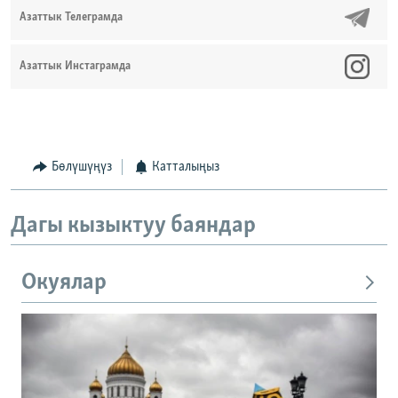
Азаттык Телеграмда
Азаттык Инстаграмда
Бөлүшүңүз
Катталыңыз
Дагы кызыктуу баяндар
Окуялар