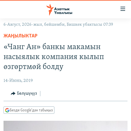
Линктер
Мазмунга
өтүңүз
6-Август, 2026-жыл, бейшемби, Бишкек убактысы 07:39
Навигацияга
ЖАҢЫЛЫКТАР
өтүңүз
ЖАҢЫЛЫКТАР
КЫРГЫЗСТАН
Издөөгө
«Чанг Ан» банкы макамын
салыңыз
ДҮЙНӨ
КЫРГЫЗСТАН
насыялык компания кылып
УКРАИНА
САЯСАТ
ДҮЙНӨ
өзгөртмөй болду
АТАЙЫН ИЛИКТӨӨ
ЭКОНОМИКА
БОРБОР АЗИЯ
14-Июнь, 2019
ТВ ПРОГРАММАЛАР
МАДАНИЯТ
Бөлүшүңүз
ПОДКАСТ
БҮГҮН АЗАТТЫКТА
ӨЗГӨЧӨ ПИКИР
ЭКСПЕРТТЕР ТАЛДАЙТ
Бизди Google'дан табыңыз
БИЗ ЖАНА ДҮЙНӨ
Русский
ДАНИСТЕ