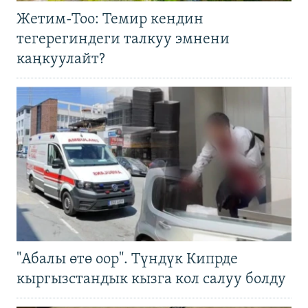
Жетим-Тоо: Темир кендин
тегерегиндеги талкуу эмнени
каңкуулайт?
"Абалы өтө оор". Түндүк Кипрде
кыргызстандык кызга кол салуу болду