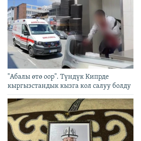
"Абалы өтө оор". Түндүк Кипрде
кыргызстандык кызга кол салуу болду