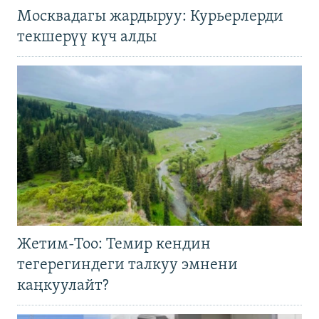
Москвадагы жардыруу: Курьерлерди
текшерүү күч алды
Жетим-Тоо: Темир кендин
тегерегиндеги талкуу эмнени
каңкуулайт?