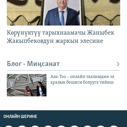
Көрүнүктүү тарыхнаамачы Жаныбек
Жакыпбековдун жаркын элесине
Блог - Миңсанат
Ала-Тоо – онлайн таалимдин эл
аралык бешиги болууга тийиш
ОНЛАЙН ШЕРИНЕ