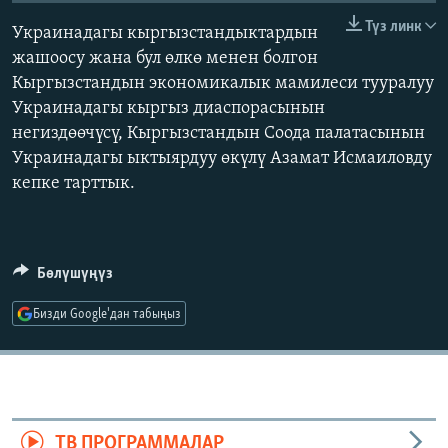
ОНЛАЙН ШЕРИНЕ
ЭЖЕ-СИҢДИЛЕР
Түз линк
Украинадагы кыргызстандыктардын
АЗАТТЫК+
жашоосу жана бул өлкө менен болгон
Кыргызстандын экономикалык мамилеси тууралуу
ЫҢГАЙСЫЗ СУРООЛОР
Украинадагы кыргыз диаспорасынын
негиздөөчүсү, Кыргызстандын Соода палатасынын
ЭЕ/АРнун бардык сайттары
Украинадагы ыктыярдуу өкүлү Азамат Исмаиловду
кепке тарттык.
Бөлүшүңүз
Бизди Google'дан табыңыз
ТВ ПРОГРАММАЛАР