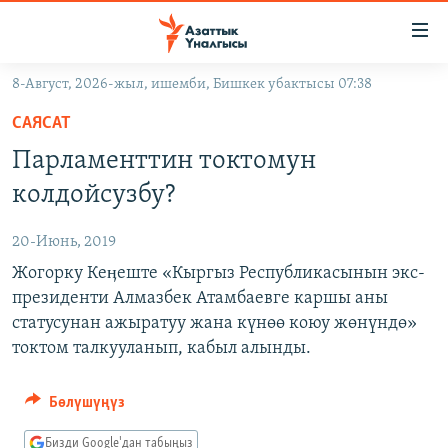
Линктер
Мазмунга
өтүңүз
8-Август, 2026-жыл, ишемби, Бишкек убактысы 07:38
Навигацияга
ЖАҢЫЛЫКТАР
өтүңүз
САЯСАТ
КЫРГЫЗСТАН
Издөөгө
Парламенттин токтомун
салыңыз
ДҮЙНӨ
КЫРГЫЗСТАН
колдойсузбу?
УКРАИНА
САЯСАТ
ДҮЙНӨ
20-Июнь, 2019
АТАЙЫН ИЛИКТӨӨ
ЭКОНОМИКА
БОРБОР АЗИЯ
Жогорку Кеӊеште «Кыргыз Республикасынын экс-
ТВ ПРОГРАММАЛАР
МАДАНИЯТ
президенти Алмазбек Атамбаевге каршы аны
ПОДКАСТ
статусунан ажыратуу жана күнөө коюу жөнүндө»
БҮГҮН АЗАТТЫКТА
токтом талкууланып, кабыл алынды.
ӨЗГӨЧӨ ПИКИР
ЭКСПЕРТТЕР ТАЛДАЙТ
БИЗ ЖАНА ДҮЙНӨ
Бөлүшүңүз
Русский
ДАНИСТЕ
Бизди Google'дан табыңыз