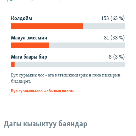
ОНЛАЙН ШЕРИНЕ
ЭЖЕ-СИҢДИЛЕР
АЗАТТЫК+
Колдойм
153 (63 %)
ЫҢГАЙСЫЗ СУРООЛОР
Макул эмесмин
81 (33 %)
ЭЕ/АРнун бардык сайттары
Мага баары бир
8 (3 %)
Бул сурамжылоо - ага катышкандардын гана пикирин
билдирет.
Бул сурамжылоо жабылып калган
Дагы кызыктуу баяндар