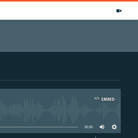
EMBED
able
30:00