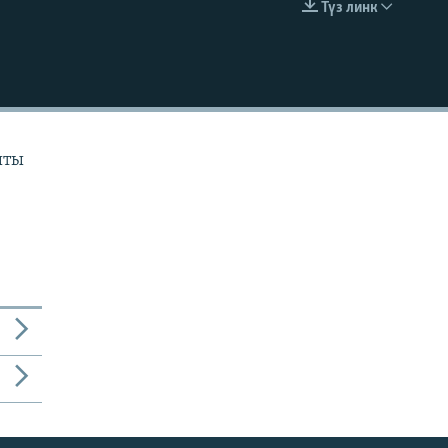
Түз линк
EMBED
ыты