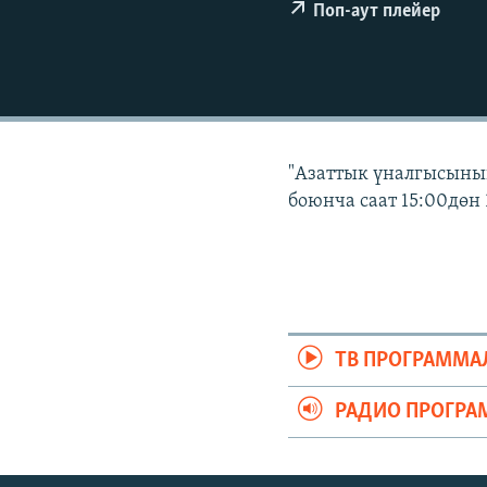
ЭЖЕ-СИҢДИЛЕР
Поп-аут плейер
АЗАТТЫК+
ЫҢГАЙСЫЗ СУРООЛОР
"Азаттык үналгысынын
боюнча саат 15:00дөн 
ТВ ПРОГРАММА
РАДИО ПРОГРА