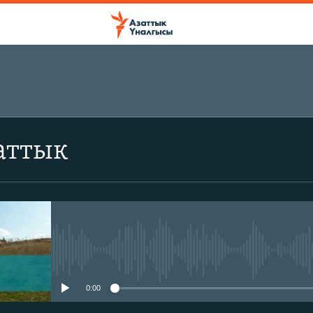
аттык
No media source currently avail
0:00