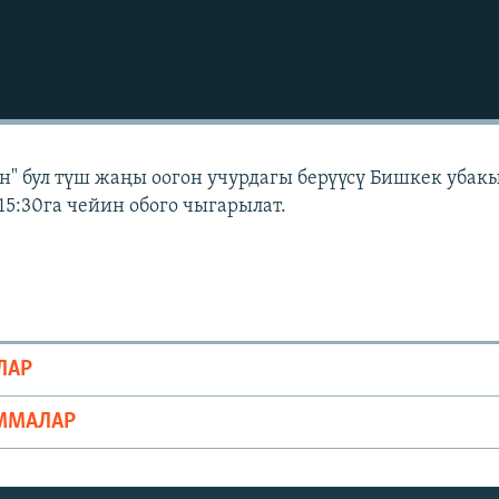
" бул түш жаңы оогон учурдагы берүүсү Бишкек убак
15:30га чейин обого чыгарылат.
ЛАР
ММАЛАР