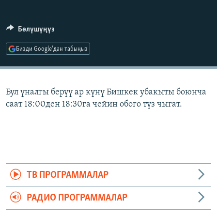
ОНЛАЙН ШЕРИНЕ
ЭЖЕ-СИҢДИЛЕР
АЗАТТЫК+
Бөлүшүңүз
ЫҢГАЙСЫЗ СУРООЛОР
Бизди Google'дан табыңыз
ЭЕ/АРнун бардык сайттары
Бул үналгы берүү ар күнү Бишкек убакыты боюнча
саат 18:00ден 18:30га чейин обого түз чыгат.
ТВ ПРОГРАММАЛАР
РАДИО ПРОГРАММАЛАР