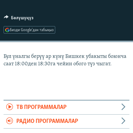
ОНЛАЙН ШЕРИНЕ
ЭЖЕ-СИҢДИЛЕР
АЗАТТЫК+
Бөлүшүңүз
ЫҢГАЙСЫЗ СУРООЛОР
Бизди Google'дан табыңыз
ЭЕ/АРнун бардык сайттары
Бул үналгы берүү ар күнү Бишкек убакыты боюнча
саат 18:00ден 18:30га чейин обого түз чыгат.
ТВ ПРОГРАММАЛАР
РАДИО ПРОГРАММАЛАР