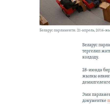
Беларус парламенти. 21-апрель, 2016-жы
Беларус парл
тергелип жат
колдоду.
28-июнда бир
жылкы өлкөнү
демилгеленге
Эми парламен
документке
п