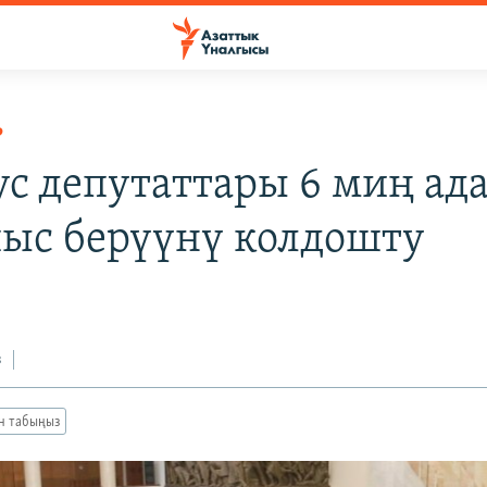
Р
ус депутаттары 6 миң ад
ыс берүүнү колдошту
з
ан табыңыз