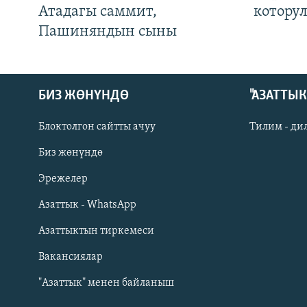
Атадагы саммит,
котору
Пашиняндын сыны
БИЗ ЖӨНҮНДӨ
"АЗАТТЫ
Блоктолгон сайтты ачуу
Тилим - ди
Биз жөнүндө
Русский
Эрежелер
Азаттык - WhatsApp
ОНЛАЙН ШЕРИНЕ
Азаттыктын тиркемеси
Вакансиялар
"Азаттык" менен байланыш
ЭЕ/АРнун бардык сайттары