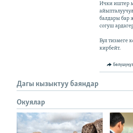
Ички иштер 
айыпталуучул
балдары бар 
согуш ардаге
Бул тизмеге 
кирбейт.
Бөлүшүңү
Дагы кызыктуу баяндар
Окуялар