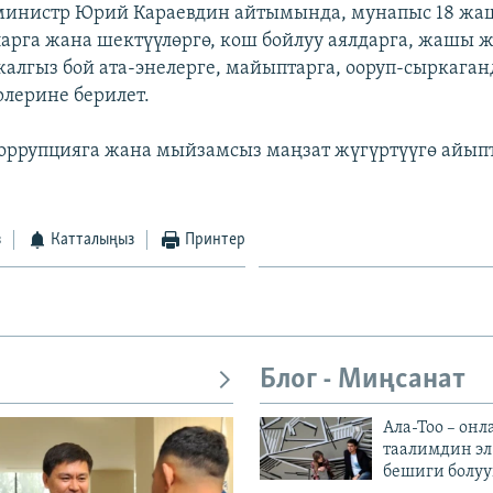
министр Юрий Караевдин айтымында, мунапыс 18 жа
арга жана шектүүлөргө, кош бойлуу аялдарга, жашы ж
жалгыз бой ата-энелерге, майыптарга, ооруп-сыркага
рлерине берилет.
коррупцияга жана мыйзамсыз маңзат жүгүртүүгө айып
з
Катталыңыз
Принтер
Блог - Миңсанат
Ала-Тоо – онл
таалимдин эл
бешиги болуу