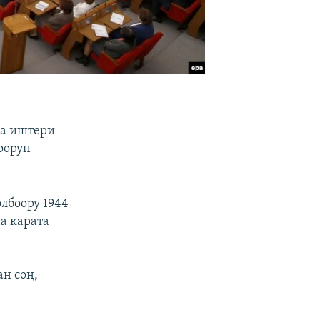
на иштери
оорун
лбоору 1944-
а карата
н соң,