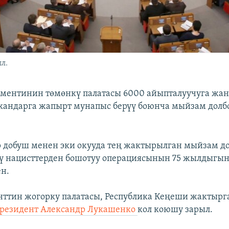
л.
аментинин төмөнкү палатасы 6000 айыпталуучуга жа
кандарга жапырт мунапыс берүү боюнча мыйзам долб
 добуш менен эки окууда тең жактырылган мыйзам до
 нацисттерден бошотуу операциясынын 75 жылдыгын
н.
ттин жогорку палатасы, Республика Кеңеши жактырга
резидент Александр Лукашенко
кол коюшу зарыл.