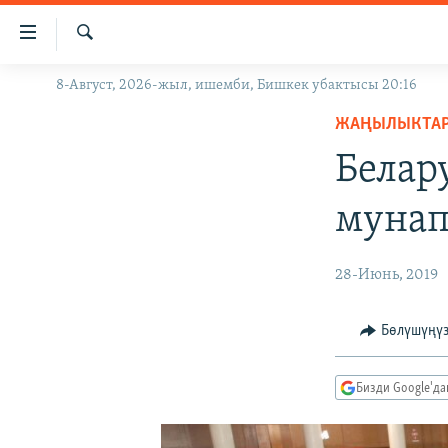
Линктер
Мазмунга
өтүңүз
Издөө
8-Август, 2026-жыл, ишемби, Бишкек убактысы 20:16
ЖАҢЫЛЫКТАР
Навигацияга
өтүңүз
ЖАҢЫЛЫКТА
КЫРГЫЗСТАН
Издөөгө
Белар
ДҮЙНӨ
КЫРГЫЗСТАН
салыңыз
УКРАИНА
САЯСАТ
ДҮЙНӨ
мунап
АТАЙЫН ИЛИКТӨӨ
ЭКОНОМИКА
БОРБОР АЗИЯ
ТВ ПРОГРАММАЛАР
МАДАНИЯТ
28-Июнь, 2019
ПОДКАСТ
БҮГҮН АЗАТТЫКТА
Бөлүшүңү
ӨЗГӨЧӨ ПИКИР
ЭКСПЕРТТЕР ТАЛДАЙТ
БИЗ ЖАНА ДҮЙНӨ
Бизди Google'д
ДАНИСТЕ