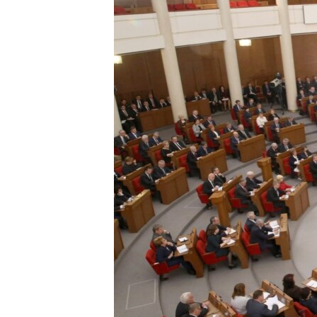
ЭЖЕ-СИҢДИЛЕР
АЗАТТЫК+
ЫҢГАЙСЫЗ СУРООЛОР