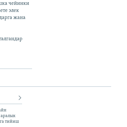
шка чейинки
ете элек
ндарга жана
талгандар
айн
 аралык
га тийиш