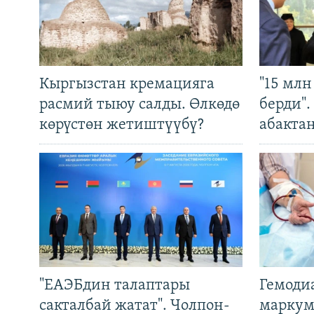
Кыргызстан кремацияга
"15 мл
расмий тыюу салды. Өлкөдө
берди"
көрүстөн жетиштүүбү?
абакта
"ЕАЭБдин талаптары
Гемоди
сакталбай жатат". Чолпон-
маркум