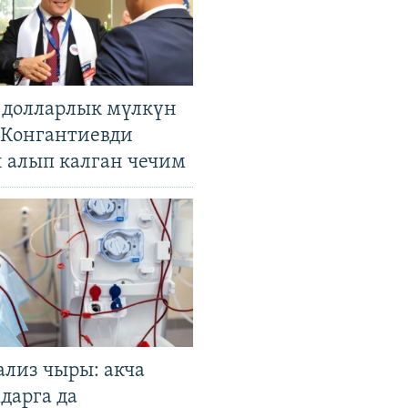
н долларлык мүлкүн
. Конгантиевди
н алып калган чечим
ализ чыры: акча
дарга да