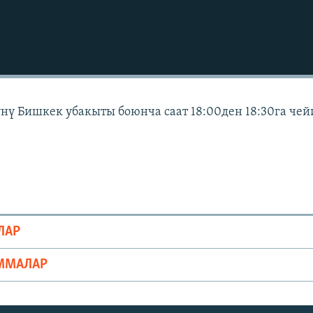
күнү Бишкек убакыты боюнча саат 18:00ден 18:30га че
ЛАР
ММАЛАР