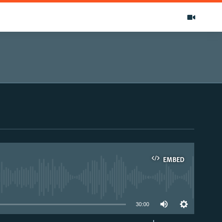
EMBED
able
30:00