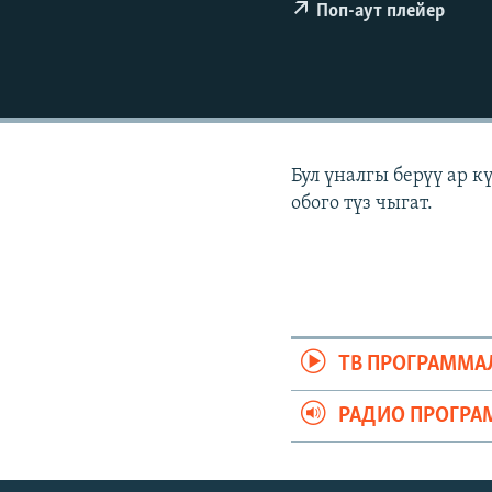
ЭЖЕ-СИҢДИЛЕР
Поп-аут плейер
АЗАТТЫК+
ЫҢГАЙСЫЗ СУРООЛОР
Бул үналгы берүү ар 
обого түз чыгат.
ТВ ПРОГРАММА
РАДИО ПРОГРА