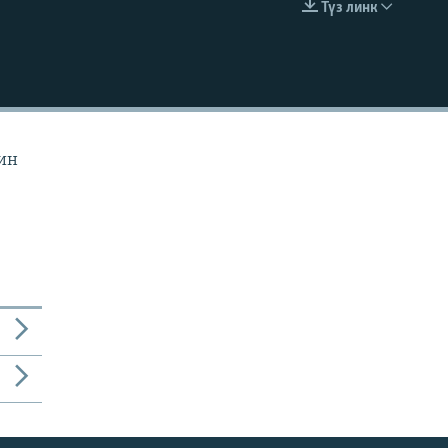
Түз линк
EMBED
йин