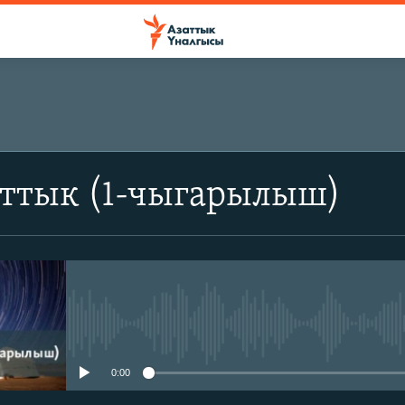
аттык (1-чыгарылыш)
No media source currently avail
0:00