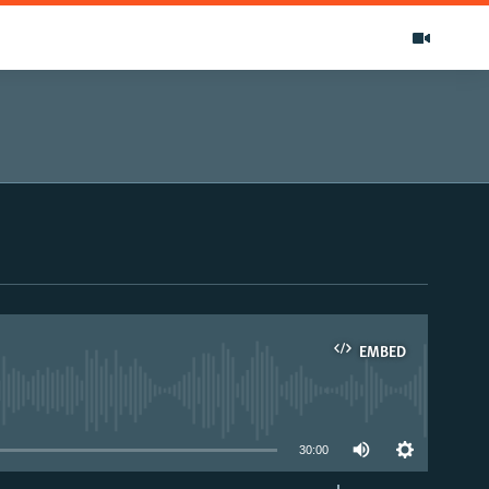
EMBED
able
30:00