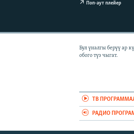
ЭЖЕ-СИҢДИЛЕР
Поп-аут плейер
АЗАТТЫК+
ЫҢГАЙСЫЗ СУРООЛОР
Бул үналгы берүү ар 
обого түз чыгат.
ТВ ПРОГРАММА
РАДИО ПРОГРА