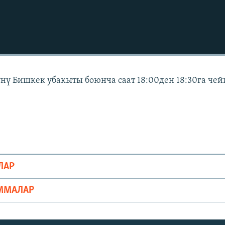
күнү Бишкек убакыты боюнча саат 18:00ден 18:30га че
ЛАР
ММАЛАР