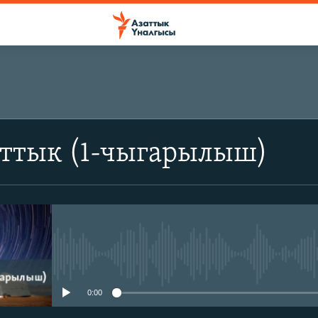
аттык (1-чыгарылыш)
No media source currently avail
0:00