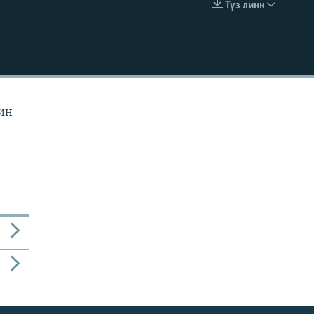
Түз линк
EMBED
йин