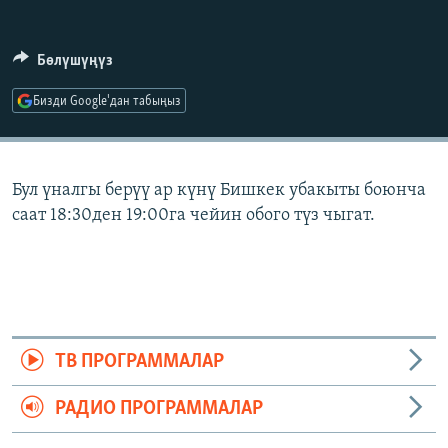
ОНЛАЙН ШЕРИНЕ
ЭЖЕ-СИҢДИЛЕР
АЗАТТЫК+
Бөлүшүңүз
ЫҢГАЙСЫЗ СУРООЛОР
Бизди Google'дан табыңыз
ЭЕ/АРнун бардык сайттары
Бул үналгы берүү ар күнү Бишкек убакыты боюнча
саат 18:30ден 19:00га чейин обого түз чыгат.
ТВ ПРОГРАММАЛАР
РАДИО ПРОГРАММАЛАР