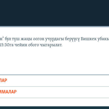
" бул түш жаңы оогон учурдагы берүүсү Бишкек убак
15:30га чейин обого чыгарылат.
ЛАР
ММАЛАР