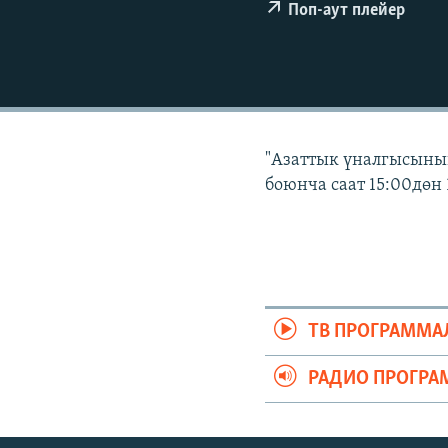
ЭЖЕ-СИҢДИЛЕР
Поп-аут плейер
АЗАТТЫК+
ЫҢГАЙСЫЗ СУРООЛОР
"Азаттык үналгысынын
боюнча саат 15:00дөн 
ТВ ПРОГРАММА
РАДИО ПРОГРА