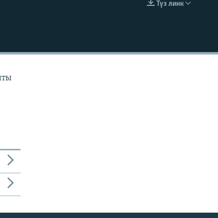
Түз линк
EMBED
ыты