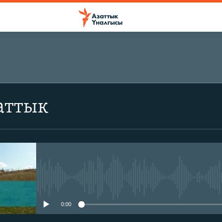
аттык
No media source currently avail
0:00