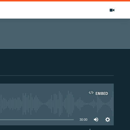
EMBED
able
30:00