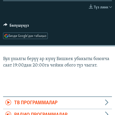
ОНЛАЙН ШЕРИНЕ
ЭЖЕ-СИҢДИЛЕР
Түз линк
АЗАТТЫК+
ЫҢГАЙСЫЗ СУРООЛОР
Бөлүшүңүз
Бизди Google'дан табыңыз
ЭЕ/АРнун бардык сайттары
Бул үналгы берүү ар күнү Бишкек убакыты боюнча
саат 19:00дан 20:00га чейин обого түз чыгат.
ТВ ПРОГРАММАЛАР