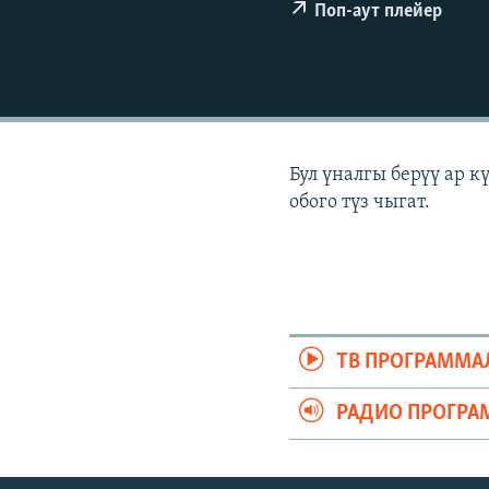
ЭЖЕ-СИҢДИЛЕР
Поп-аут плейер
АЗАТТЫК+
ЫҢГАЙСЫЗ СУРООЛОР
Бул үналгы берүү ар 
обого түз чыгат.
ТВ ПРОГРАММА
РАДИО ПРОГРА