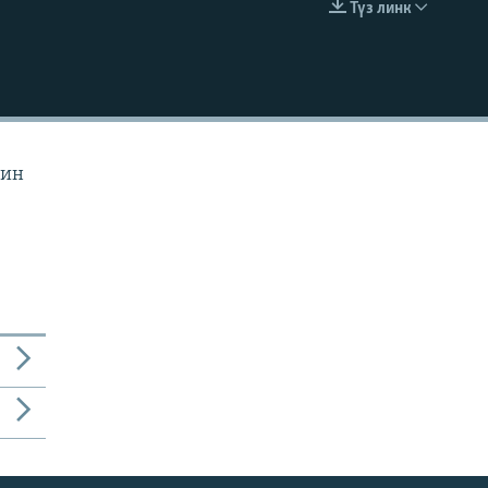
Түз линк
EMBED
йин