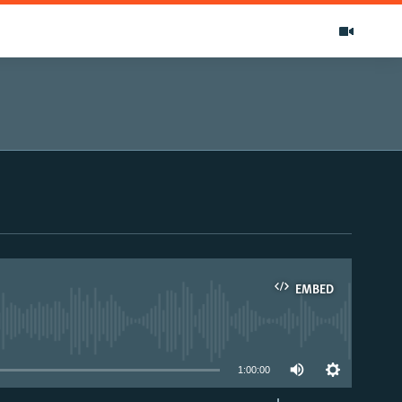
EMBED
able
1:00:00