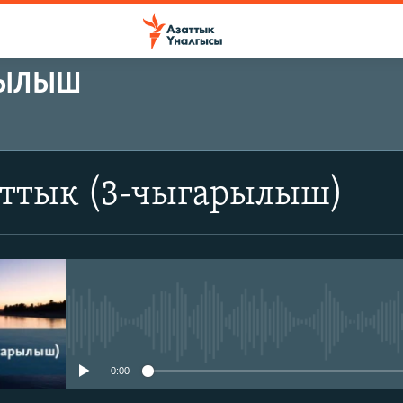
РЫЛЫШ
аттык (3-чыгарылыш)
No media source currently avail
0:00