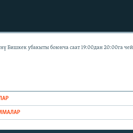
күнү Бишкек убакыты боюнча саат 19:00дан 20:00га че
ЛАР
ММАЛАР