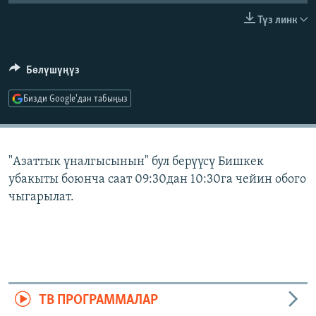
ОНЛАЙН ШЕРИНЕ
ЭЖЕ-СИҢДИЛЕР
Түз линк
АЗАТТЫК+
ЫҢГАЙСЫЗ СУРООЛОР
Бөлүшүңүз
Бизди Google'дан табыңыз
ЭЕ/АРнун бардык сайттары
"Азаттык үналгысынын" бул берүүсү Бишкек
убакыты боюнча саат 09:30дан 10:30га чейин обого
чыгарылат.
ТВ ПРОГРАММАЛАР