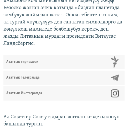
«Амазон» компаниясынын негиздөөчүсү Жефф
Безоско жазган ачык катында «биздин планетада
зомбулук жайылып жатат. Ошол себептен эч ким,
ал тургай «күлкүлүү» деп саналган символдорго да
көңүл кош мамиледе болбошубуз керек», деп
жазды Литванын мурдагы президенти Витаутас
Ландсбергис.
Азаттык тиркемеси
Азаттык Телеграмда
Азаттык Инстаграмда
Ал Советтер Союзу ыдырап жаткан кезде өлкөнүн
башында турган.