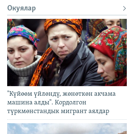
Окуялар
"Күйөөм үйлөндү, жөнөткөн акчама
машина алды". Кордолгон
түркмөнстандык мигрант аялдар