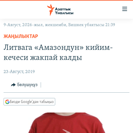
Линктер
Мазмунга
өтүңүз
9-Август, 2026-жыл, жекшемби, Бишкек убактысы 21:39
Навигацияга
ЖАҢЫЛЫКТАР
өтүңүз
ЖАҢЫЛЫКТАР
КЫРГЫЗСТАН
Издөөгө
Литвага «Амазондун» кийим-
салыңыз
ДҮЙНӨ
КЫРГЫЗСТАН
кечеси жакпай калды
УКРАИНА
САЯСАТ
ДҮЙНӨ
23-Август, 2019
АТАЙЫН ИЛИКТӨӨ
ЭКОНОМИКА
БОРБОР АЗИЯ
ТВ ПРОГРАММАЛАР
Бөлүшүңүз
МАДАНИЯТ
ПОДКАСТ
БҮГҮН АЗАТТЫКТА
Бизди Google'дан табыңыз
ӨЗГӨЧӨ ПИКИР
ЭКСПЕРТТЕР ТАЛДАЙТ
БИЗ ЖАНА ДҮЙНӨ
Русский
ДАНИСТЕ