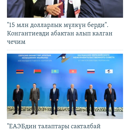
"15 млн долларлык мүлкүн берди".
Конгантиевди абактан алып калган
чечим
"ЕАЭБдин талаптары сакталбай