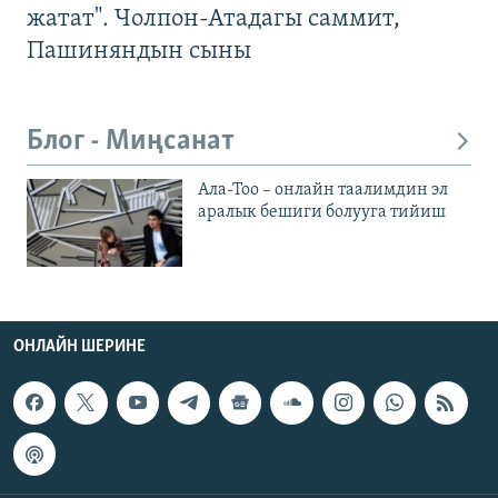
жатат". Чолпон-Атадагы саммит,
Пашиняндын сыны
Блог - Миңсанат
Ала-Тоо – онлайн таалимдин эл
аралык бешиги болууга тийиш
ОНЛАЙН ШЕРИНЕ