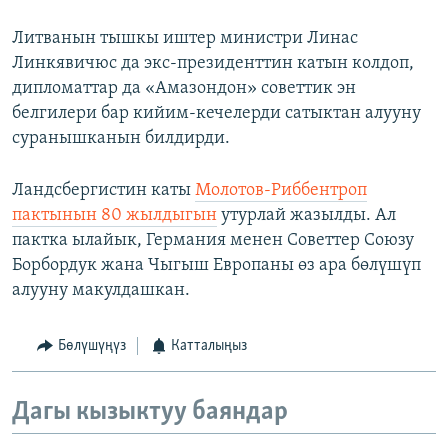
Литванын тышкы иштер министри Линас
Линкявичюс да экс-президенттин катын колдоп,
дипломаттар да «Амазондон» советтик эн
белгилери бар кийим-кечелерди сатыктан алууну
суранышканын билдирди.
Ландсбергистин каты
Молотов-Риббентроп
пактынын 80 жылдыгын
утурлай жазылды. Ал
пактка ылайык, Германия менен Советтер Союзу
Борбордук жана Чыгыш Европаны өз ара бөлүшүп
алууну макулдашкан.
Бөлүшүңүз
Катталыңыз
Дагы кызыктуу баяндар