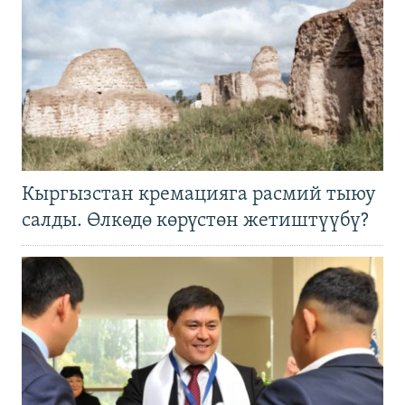
Кыргызстан кремацияга расмий тыюу
салды. Өлкөдө көрүстөн жетиштүүбү?