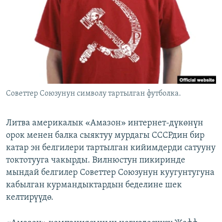
ОНЛАЙН ШЕРИНЕ
ЭЖЕ-СИҢДИЛЕР
АЗАТТЫК+
ЫҢГАЙСЫЗ СУРООЛОР
ЭЕ/АРнун бардык сайттары
Советтер Союзунун символу тартылган футболка.
Литва америкалык «Амазон» интернет-дүкөнүн
орок менен балка сыяктуу мурдагы СССРдин бир
катар эн белгилери тартылган кийимдерди сатууну
токтотууга чакырды. Вилнюстун пикиринде
мындай белгилер Советтер Союзунун куугунтугуна
кабылган курмандыктардын беделине шек
келтирүүдө.