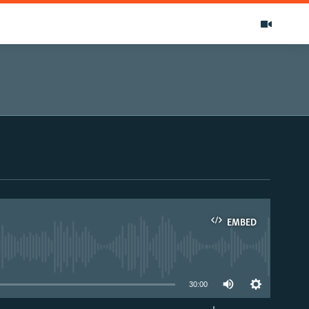
EMBED
able
30:00