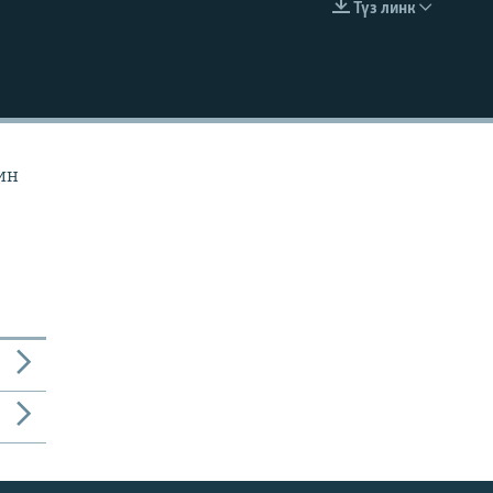
Түз линк
EMBED
ин