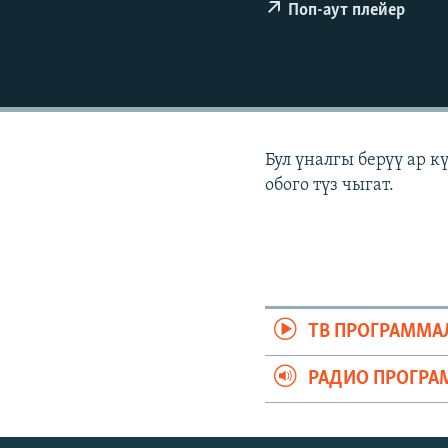
ЭЖЕ-СИҢДИЛЕР
Поп-аут плейер
АЗАТТЫК+
ЫҢГАЙСЫЗ СУРООЛОР
Бул үналгы берүү ар 
обого түз чыгат.
ТВ ПРОГРАММА
РАДИО ПРОГРА