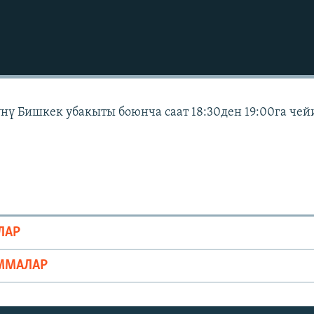
күнү Бишкек убакыты боюнча саат 18:30ден 19:00га чей
ЛАР
ММАЛАР