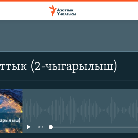
аттык (2-чыгарылыш)
No media source currently avail
0:00