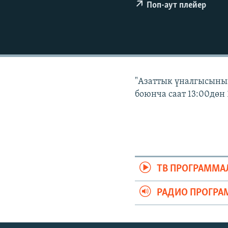
ЭЖЕ-СИҢДИЛЕР
Поп-аут плейер
АЗАТТЫК+
ЫҢГАЙСЫЗ СУРООЛОР
"Азаттык үналгысынын
боюнча саат 13:00дөн 
ТВ ПРОГРАММА
РАДИО ПРОГРА