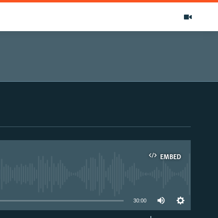
EMBED
able
30:00