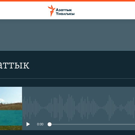
аттык
No media source currently avail
0:00