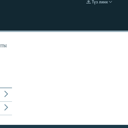
Түз линк
EMBED
ыты