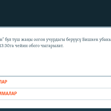
" бул түш жаңы оогон учурдагы берүүсү Бишкек убак
13:30га чейин обого чыгарылат.
ЛАР
ММАЛАР