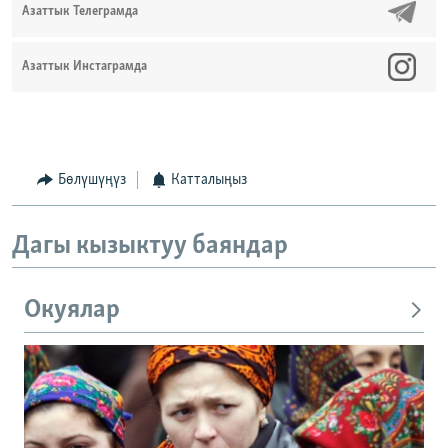
Азаттык Телеграмда
Азаттык Инстаграмда
Бөлүшүңүз
Катталыңыз
Дагы кызыктуу баяндар
Окуялар