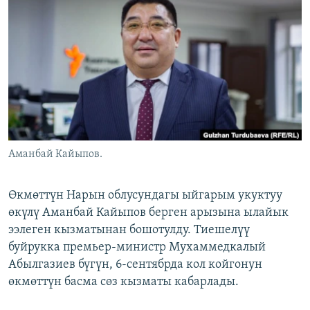
ОНЛАЙН ШЕРИНЕ
ЭЖЕ-СИҢДИЛЕР
АЗАТТЫК+
ЫҢГАЙСЫЗ СУРООЛОР
ЭЕ/АРнун бардык сайттары
Аманбай Кайыпов.
Өкмөттүн Нарын облусундагы ыйгарым укуктуу
өкүлү Аманбай Кайыпов берген арызына ылайык
ээлеген кызматынан бошотулду. Тиешелүү
буйрукка премьер-министр Мухаммедкалый
Абылгазиев бүгүн, 6-сентябрда кол койгонун
өкмөттүн басма сөз кызматы кабарлады.