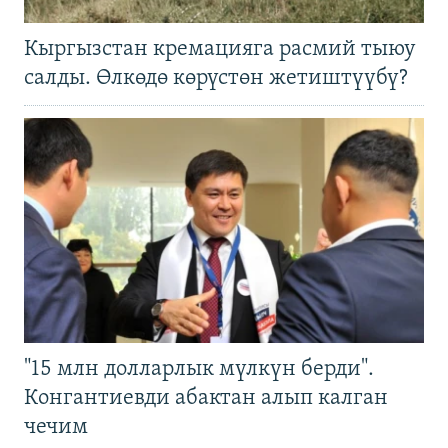
Кыргызстан кремацияга расмий тыюу
салды. Өлкөдө көрүстөн жетиштүүбү?
"15 млн долларлык мүлкүн берди".
Конгантиевди абактан алып калган
чечим