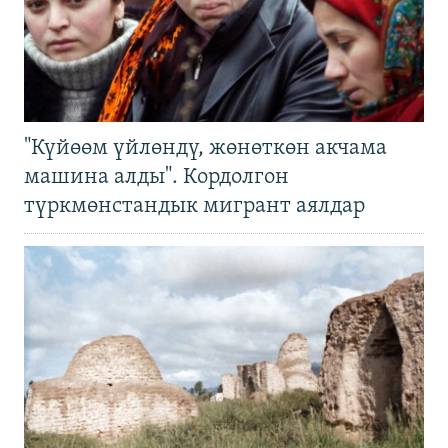
"Күйөөм үйлөндү, жөнөткөн акчама
машина алды". Кордолгон
түркмөнстандык мигрант аялдар