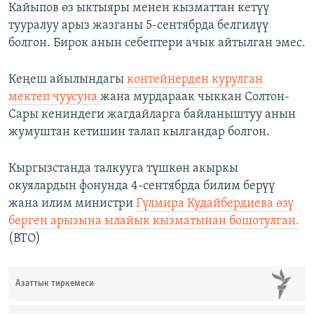
Кайыпов өз ыктыяры менен кызматтан кетүү
тууралуу арыз жазганы 5-сентябрда белгилүү
болгон. Бирок анын себептери ачык айтылган эмес.
Кеңеш айылындагы
контейнерден курулган
мектеп чуусуна
жана мурдараак чыккан Солтон-
Сары кениндеги жагдайларга байланыштуу анын
жумуштан кетишин талап кылгандар болгон.
Кыргызстанда талкууга түшкөн акыркы
окуялардын фонунда 4-сентябрда билим берүү
жана илим министри
Гүлмира Кудайбердиева өзү
берген арызына ылайык кызматынан бошотулган.
(BTO)
Азаттык тиркемеси