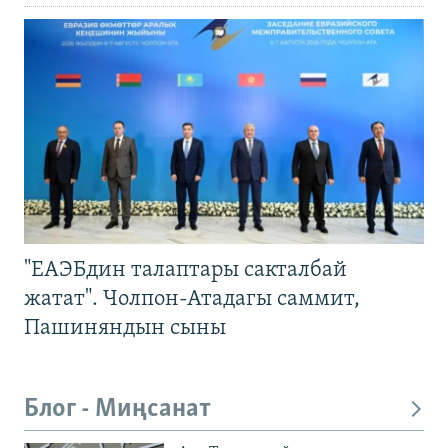
"ЕАЭБдин талаптары сакталбай
жатат". Чолпон-Атадагы саммит,
Пашиняндын сыны
Блог - Миңсанат