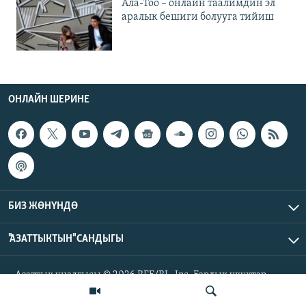
Ала-Тоо – онлайн таалимдин эл
аралык бешиги болууга тийиш
ОНЛАЙН ШЕРИНЕ
БИЗ ЖӨНҮНДӨ
"АЗАТТЫКТЫН" САНДЫГЫ
Азаттык үналгысы © 2026 RFE/RL, Inc. Бардык укуктар
корголгон.