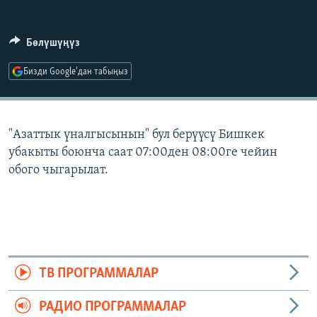
ОНЛАЙН ШЕРИНЕ
ЭЖЕ-СИҢДИЛЕР
АЗАТТЫК+
Бөлүшүңүз
ЫҢГАЙСЫЗ СУРООЛОР
Бизди Google'дан табыңыз
ЭЕ/АРнун бардык сайттары
"Азаттык үналгысынын" бул берүүсү Бишкек
убакыты боюнча саат 07:00ден 08:00ге чейин
обого чыгарылат.
ТВ ПРОГРАММАЛАР
РАДИО ПРОГРАММАЛАР