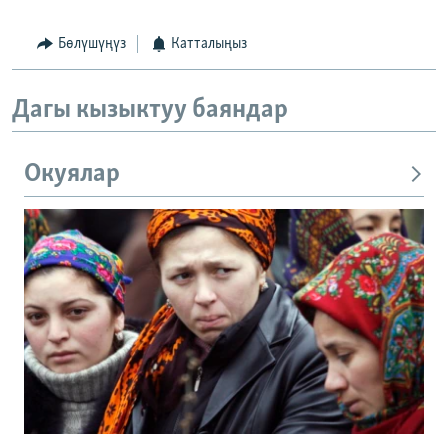
Бөлүшүңүз
Катталыңыз
Дагы кызыктуу баяндар
Окуялар