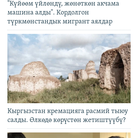
"Күйөөм үйлөндү, жөнөткөн акчама
машина алды". Кордолгон
түркмөнстандык мигрант аялдар
Кыргызстан кремацияга расмий тыюу
салды. Өлкөдө көрүстөн жетиштүүбү?