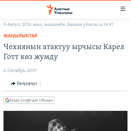
Линктер
Мазмунга
өтүңүз
9-Август, 2026-жыл, жекшемби, Бишкек убактысы 16:47
Навигацияга
ЖАҢЫЛЫКТАР
өтүңүз
ЖАҢЫЛЫКТАР
КЫРГЫЗСТАН
Издөөгө
Чехиянын атактуу ырчысы Карел
салыңыз
ДҮЙНӨ
КЫРГЫЗСТАН
Готт көз жумду
УКРАИНА
САЯСАТ
ДҮЙНӨ
2-Октябрь, 2019
АТАЙЫН ИЛИКТӨӨ
ЭКОНОМИКА
БОРБОР АЗИЯ
ТВ ПРОГРАММАЛАР
Бөлүшүңүз
МАДАНИЯТ
ПОДКАСТ
БҮГҮН АЗАТТЫКТА
Бизди Google'дан табыңыз
ӨЗГӨЧӨ ПИКИР
ЭКСПЕРТТЕР ТАЛДАЙТ
БИЗ ЖАНА ДҮЙНӨ
Русский
ДАНИСТЕ