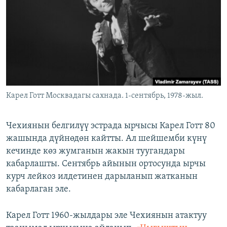
ОНЛАЙН ШЕРИНЕ
ЭЖЕ-СИҢДИЛЕР
АЗАТТЫК+
ЫҢГАЙСЫЗ СУРООЛОР
ЭЕ/АРнун бардык сайттары
Карел Готт Москвадагы сахнада. 1-сентябрь, 1978-жыл.
Чехиянын белгилүү эстрада ырчысы Карел Готт 80
жашында дүйнөдөн кайтты. Ал шейшемби күнү
кечинде көз жумганын жакын туугандары
кабарлашты. Сентябрь айынын ортосунда ырчы
курч лейкоз илдетинен дарыланып жатканын
кабарлаган эле.
Карел Готт 1960-жылдары эле Чехиянын атактуу