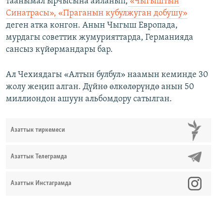
таанымал ырчысына айланып,
«Чыгыштын
Синатрасы», «Праганын кубулжуган добушу»
деген атка конгон. Анын Чыгыш Европада,
мурдагы советтик жумурияттарда, Германияда
сансыз күйөрмандары бар.
Ал Чехиядагы «Алтын булбул» наамын кеминде 30
жолу жеңип алган. Дүйнө өлкөлөрүндө анын 50
миллиондон ашуун альбомдору сатылган.
Азаттык тиркемеси
Азаттык Телеграмда
Азаттык Инстаграмда