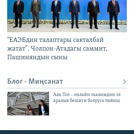
"ЕАЭБдин талаптары сакталбай
жатат". Чолпон-Атадагы саммит,
Пашиняндын сыны
Блог - Миңсанат
Ала-Тоо – онлайн таалимдин эл
аралык бешиги болууга тийиш