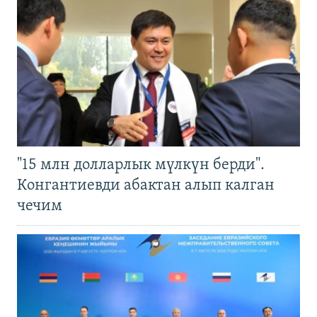
"15 млн долларлык мүлкүн берди".
Конгантиевди абактан алып калган
чечим