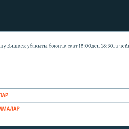
күнү Бишкек убакыты боюнча саат 18:00ден 18:30га че
ЛАР
ММАЛАР