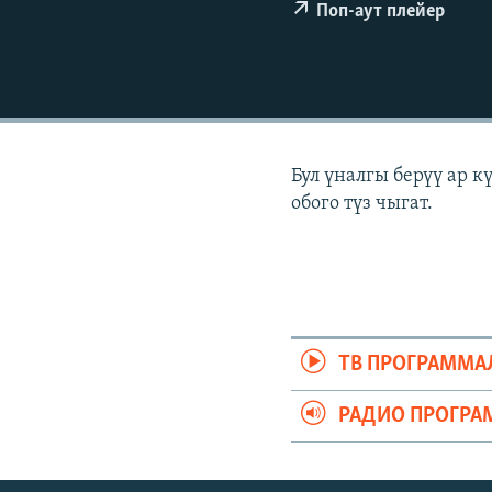
ЭЖЕ-СИҢДИЛЕР
Поп-аут плейер
АЗАТТЫК+
ЫҢГАЙСЫЗ СУРООЛОР
Бул үналгы берүү ар 
обого түз чыгат.
ТВ ПРОГРАММА
РАДИО ПРОГРА