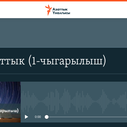
аттык (1-чыгарылыш)
No media source currently avail
0:00