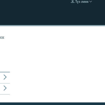
Түз линк
EMBED
йин