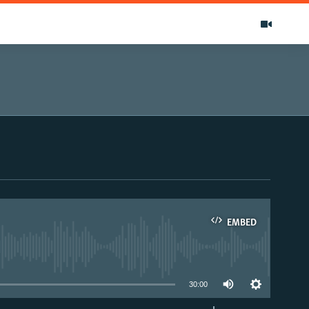
EMBED
able
30:00