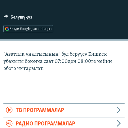
ОНЛАЙН ШЕРИНЕ
ЭЖЕ-СИҢДИЛЕР
АЗАТТЫК+
Бөлүшүңүз
ЫҢГАЙСЫЗ СУРООЛОР
Бизди Google'дан табыңыз
ЭЕ/АРнун бардык сайттары
"Азаттык үналгысынын" бул берүүсү Бишкек
убакыты боюнча саат 07:00ден 08:00ге чейин
обого чыгарылат.
ТВ ПРОГРАММАЛАР
РАДИО ПРОГРАММАЛАР