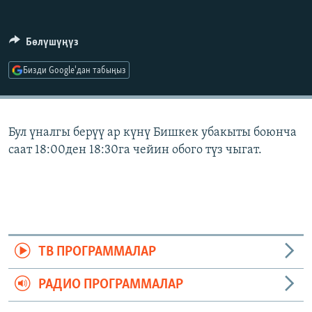
ОНЛАЙН ШЕРИНЕ
ЭЖЕ-СИҢДИЛЕР
АЗАТТЫК+
Бөлүшүңүз
ЫҢГАЙСЫЗ СУРООЛОР
Бизди Google'дан табыңыз
ЭЕ/АРнун бардык сайттары
Бул үналгы берүү ар күнү Бишкек убакыты боюнча
саат 18:00ден 18:30га чейин обого түз чыгат.
ТВ ПРОГРАММАЛАР
РАДИО ПРОГРАММАЛАР