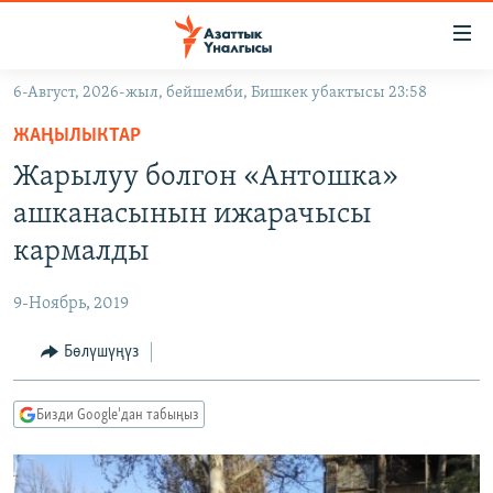
Линктер
Мазмунга
өтүңүз
6-Август, 2026-жыл, бейшемби, Бишкек убактысы 23:58
Навигацияга
ЖАҢЫЛЫКТАР
өтүңүз
ЖАҢЫЛЫКТАР
КЫРГЫЗСТАН
Издөөгө
Жарылуу болгон «Антошка»
салыңыз
ДҮЙНӨ
КЫРГЫЗСТАН
ашканасынын ижарачысы
УКРАИНА
САЯСАТ
ДҮЙНӨ
кармалды
АТАЙЫН ИЛИКТӨӨ
ЭКОНОМИКА
БОРБОР АЗИЯ
9-Ноябрь, 2019
ТВ ПРОГРАММАЛАР
МАДАНИЯТ
Бөлүшүңүз
ПОДКАСТ
БҮГҮН АЗАТТЫКТА
ӨЗГӨЧӨ ПИКИР
ЭКСПЕРТТЕР ТАЛДАЙТ
Бизди Google'дан табыңыз
БИЗ ЖАНА ДҮЙНӨ
Русский
ДАНИСТЕ