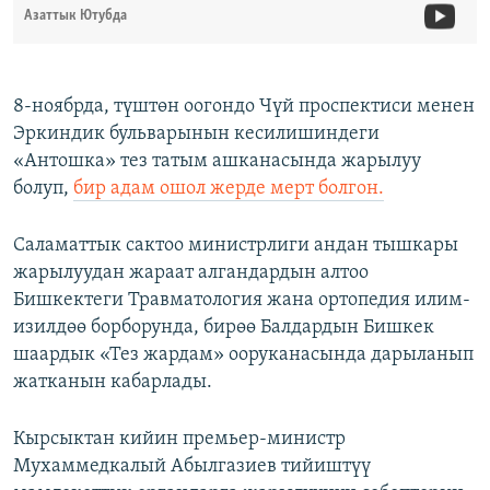
Азаттык Ютубда
8-ноябрда, түштөн оогондо Чүй проспектиси менен
Эркиндик бульварынын кесилишиндеги
«Антошка» тез татым ашканасында жарылуу
болуп,
бир адам ошол жерде мерт болгон.
Саламаттык сактоо министрлиги андан тышкары
жарылуудан жараат алгандардын алтоо
Бишкектеги Травматология жана ортопедия илим-
изилдөө борборунда, бирөө Балдардын Бишкек
шаардык «Тез жардам» ооруканасында дарыланып
жатканын кабарлады.
Кырсыктан кийин премьер-министр
Мухаммедкалый Абылгазиев тийиштүү