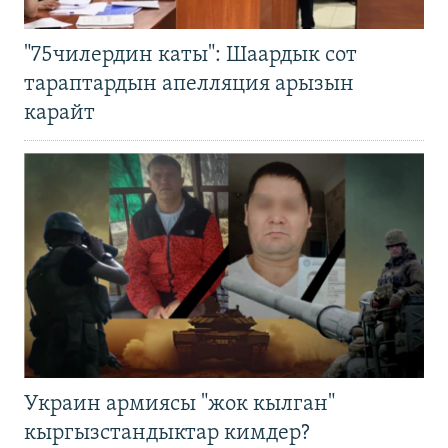
"75чилердин каты": Шаардык сот
тараптардын апелляция арызын
карайт
Украин армиясы "жок кылган"
кыргызстандыктар кимдер?