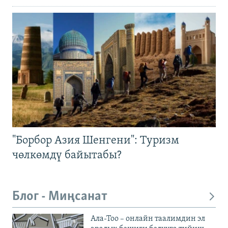
"Борбор Азия Шенгени": Туризм
чөлкөмдү байытабы?
Блог - Миңсанат
Ала-Тоо – онлайн таалимдин эл