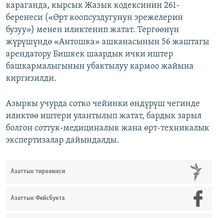
караганда, кырсык Жазык кодексинин 261-
беренеси («Өрт коопсуздугунун эрежелерин
бузуу») менен иликтенип жатат. Тергөөнүн
жүрүшүндө «Антошка» ашканасынын 56 жаштагы
арендатору Бишкек шаардык ички иштер
башкармалыгынын убактылуу кармоо жайына
киргизилди.
Азыркы учурда сотко чейинки өндүрүш чегинде
иликтөө иштери улантылып жатат, бардык зарыл
болгон соттук-медициналык жана өрт-техникалык
экспертизалар дайындалды.
Азаттык тиркемеси
Азаттык Фейсбукта