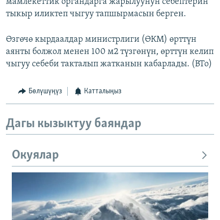
мамлекеттик органдарга жарылуунун себептерин
тыкыр иликтеп чыгуу тапшырмасын берген.
Өзгөчө кырдаалдар министрлиги (ӨКМ) өрттүн
аянты болжол менен 100 м2 түзгөнүн, өрттүн келип
чыгуу себеби такталып жатканын кабарлады. (BTo)
Бөлүшүңүз
Катталыңыз
Дагы кызыктуу баяндар
Окуялар