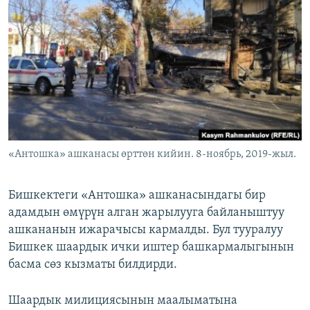
ОНЛАЙН ШЕРИНЕ
ЭЖЕ-СИҢДИЛЕР
АЗАТТЫК+
ЫҢГАЙСЫЗ СУРООЛОР
ЭЕ/АРнун бардык сайттары
«Антошка» ашканасы өрттөн кийин. 8-ноябрь, 2019-жыл.
Бишкектеги «Антошка» ашканасындагы бир
адамдын өмүрүн алган жарылууга байланыштуу
ашкананын ижарачысы кармалды. Бул тууралуу
Бишкек шаардык ички иштер башкармалыгынын
басма сөз кызматы билдирди.
Шаардык милициясынын маалыматына