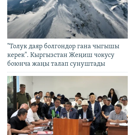
"Толук даяр болгондор гана чыгышы
керек". Кыргызстан Жеңиш чокусу
боюнча жаңы талап сунуштады