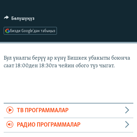
ОНЛАЙН ШЕРИНЕ
ЭЖЕ-СИҢДИЛЕР
АЗАТТЫК+
Бөлүшүңүз
ЫҢГАЙСЫЗ СУРООЛОР
Бизди Google'дан табыңыз
ЭЕ/АРнун бардык сайттары
Бул үналгы берүү ар күнү Бишкек убакыты боюнча
саат 18:00ден 18:30га чейин обого түз чыгат.
ТВ ПРОГРАММАЛАР
РАДИО ПРОГРАММАЛАР