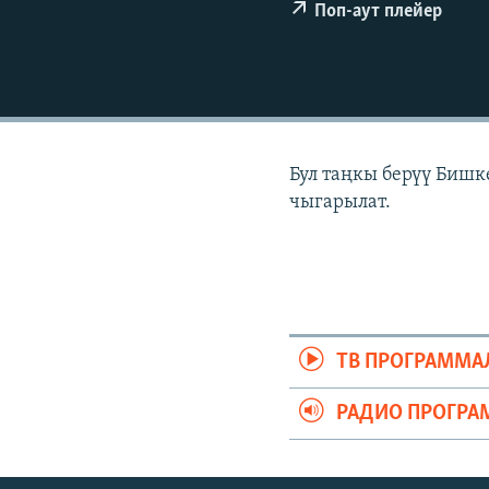
ЭЖЕ-СИҢДИЛЕР
Поп-аут плейер
АЗАТТЫК+
ЫҢГАЙСЫЗ СУРООЛОР
Бул таңкы берүү Бишк
чыгарылат.
ТВ ПРОГРАММА
РАДИО ПРОГРА