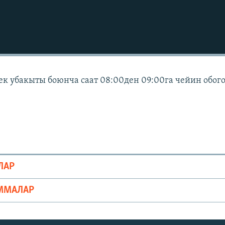
ек убакыты боюнча саат 08:00ден 09:00га чейин обог
ЛАР
ММАЛАР