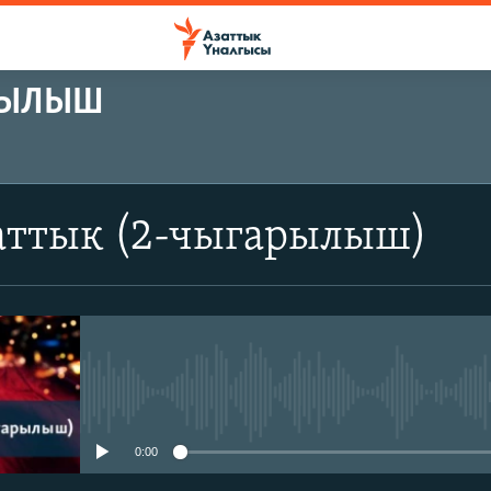
АРЫЛЫШ
аттык (2-чыгарылыш)
No media source currently avail
0:00