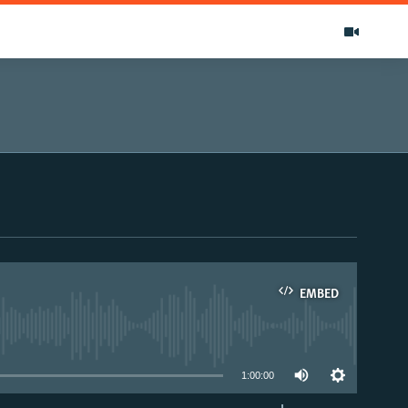
EMBED
able
1:00:00