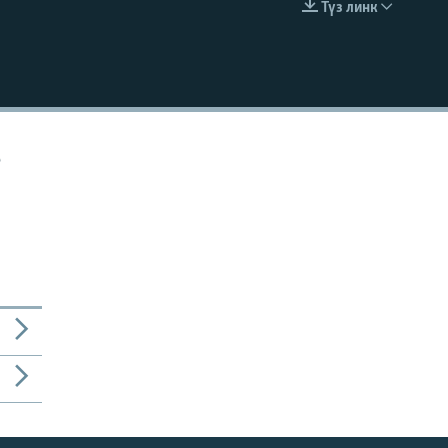
Түз линк
EMBED
о