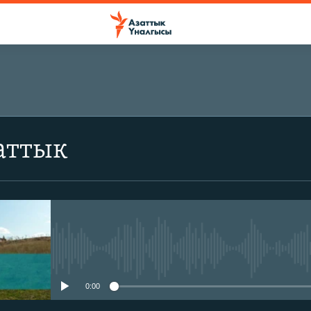
аттык
No media source currently avail
0:00