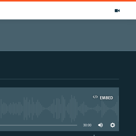
EMBED
able
30:00