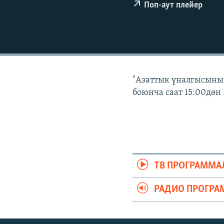
ЭЖЕ-СИҢДИЛЕР
Поп-аут плейер
АЗАТТЫК+
ЫҢГАЙСЫЗ СУРООЛОР
"Азаттык үналгысынын
боюнча саат 15:00дөн 
ТВ ПРОГРАММА
РАДИО ПРОГРА