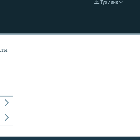
Түз линк
EMBED
ыты