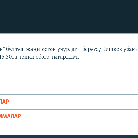
" бул түш жаңы оогон учурдагы берүүсү Бишкек убак
15:30га чейин обого чыгарылат.
ЛАР
ММАЛАР