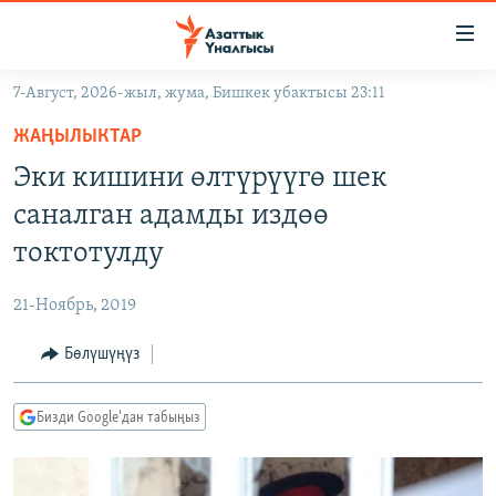
Линктер
Мазмунга
өтүңүз
7-Август, 2026-жыл, жума, Бишкек убактысы 23:11
Навигацияга
ЖАҢЫЛЫКТАР
өтүңүз
ЖАҢЫЛЫКТАР
КЫРГЫЗСТАН
Издөөгө
Эки кишини өлтүрүүгө шек
салыңыз
ДҮЙНӨ
КЫРГЫЗСТАН
саналган адамды издөө
УКРАИНА
САЯСАТ
ДҮЙНӨ
токтотулду
АТАЙЫН ИЛИКТӨӨ
ЭКОНОМИКА
БОРБОР АЗИЯ
21-Ноябрь, 2019
ТВ ПРОГРАММАЛАР
МАДАНИЯТ
Бөлүшүңүз
ПОДКАСТ
БҮГҮН АЗАТТЫКТА
ӨЗГӨЧӨ ПИКИР
ЭКСПЕРТТЕР ТАЛДАЙТ
Бизди Google'дан табыңыз
БИЗ ЖАНА ДҮЙНӨ
Русский
ДАНИСТЕ