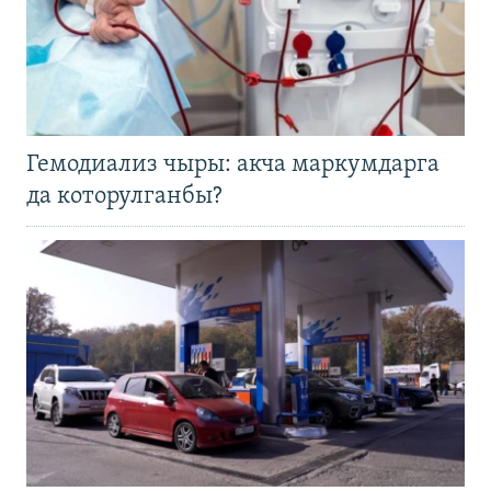
Гемодиализ чыры: акча маркумдарга
да которулганбы?