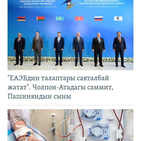
"ЕАЭБдин талаптары сакталбай
жатат". Чолпон-Атадагы саммит,
Пашиняндын сыны