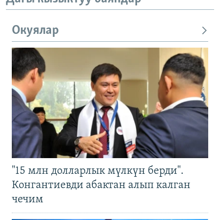
Окуялар
"15 млн долларлык мүлкүн берди".
Конгантиевди абактан алып калган
чечим