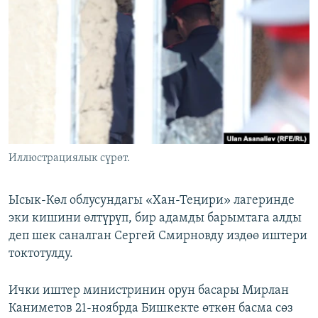
ОНЛАЙН ШЕРИНЕ
ЭЖЕ-СИҢДИЛЕР
АЗАТТЫК+
ЫҢГАЙСЫЗ СУРООЛОР
ЭЕ/АРнун бардык сайттары
Иллюстрациялык сүрөт.
Ысык-Көл облусундагы «Хан-Теңири» лагеринде
эки кишини өлтүрүп, бир адамды барымтага алды
деп шек саналган Сергей Смирновду издөө иштери
токтотулду.
Ички иштер министринин орун басары Мирлан
Каниметов 21-ноябрда Бишкекте өткөн басма сөз