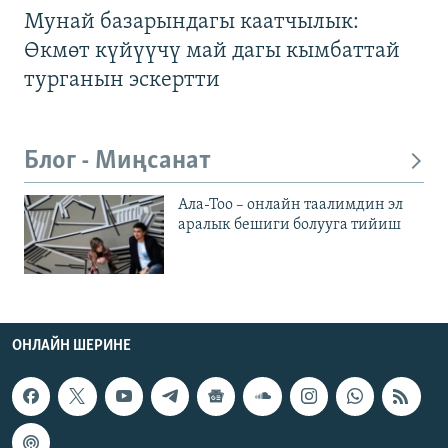
Мунай базарындагы каатчылык:
Өкмөт күйүүчү май дагы кымбаттай
турганын эскертти
Блог - Миңсанат
Ала-Тоо – онлайн таалимдин эл
аралык бешиги болууга тийиш
ОНЛАЙН ШЕРИНЕ