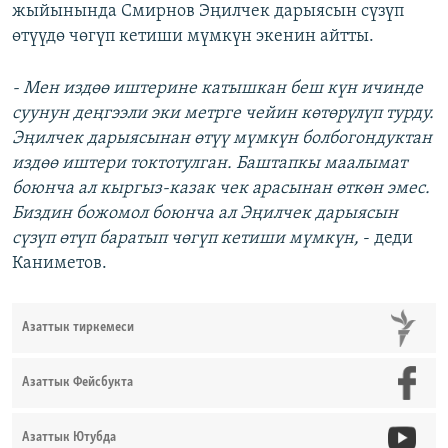
жыйынында Смирнов Эңилчек дарыясын сүзүп
өтүүдө чөгүп кетиши мүмкүн экенин айтты.
- Мен издөө иштерине катышкан беш күн ичинде
суунун деңгээли эки метрге чейин көтөрүлүп турду.
Эңилчек дарыясынан өтүү мүмкүн болбогондуктан
издөө иштери токтотулган. Баштапкы маалымат
боюнча ал кыргыз-казак чек арасынан өткөн эмес.
Биздин божомол боюнча ал Эңилчек дарыясын
сүзүп өтүп баратып чөгүп кетиши мүмкүн,
- деди
Каниметов.
Азаттык тиркемеси
Азаттык Фейсбукта
Азаттык Ютубда