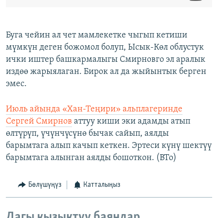
Буга чейин ал чет мамлекетке чыгып кетиши
мүмкүн деген божомол болуп, Ысык-Көл облустук
ички иштер башкармалыгы Смирновго эл аралык
издөө жарыялаган. Бирок ал да жыйынтык берген
эмес.
Июль айында «Хан-Теңири» альплагеринде
Сергей Смирнов
аттуу киши эки адамды атып
өлтүрүп, үчүнчүсүнө бычак сайып, аялды
барымтага алып качып кеткен. Эртеси күнү шектүү
барымтага алынган аялды бошоткон. (BTo)
Бөлүшүңүз
Катталыңыз
Дагы кызыктуу баяндар