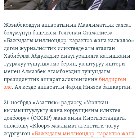
Жээнбековдун аппаратынын Маалыматтык саясат
бөлүмүнүн башчысы Толгонай Стамалиева
«Бажыдагы миллиондор: карактоо жана калкалоо»
деген журналисттик иликтөөдө аты аталган
Хабибулла Абдукадыр инаугурацияга катышканы
тууралуу түшүндүрмө берип, уюштуруу иштери
менен Алмазбек Атамбаевдин тушундагы
президенттик аппарат алектенгенин
билдирген
эле
. Ал кезде аппаратты Фарид Ниязов башкарган.
21-ноябрда «Азаттык» радиосу, «Уюшкан
кылмыштуулукту жана коррупцияны иликтөө
долбоору» (OCCRP) жана анын Кыргызстандагы
өнөктөшү «Kloop» маалымат агенттиги чогуу
жүргүзгөн
«Бажыдагы миллиондор: карактоо жана