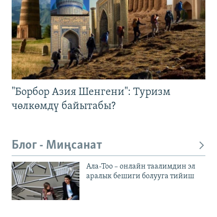
"Борбор Азия Шенгени": Туризм
чөлкөмдү байытабы?
Блог - Миңсанат
Ала-Тоо – онлайн таалимдин эл
аралык бешиги болууга тийиш