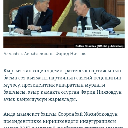
ОНЛАЙН ШЕРИНЕ
ЭЖЕ-СИҢДИЛЕР
АЗАТТЫК+
ЫҢГАЙСЫЗ СУРООЛОР
ЭЕ/АРнун бардык сайттары
Алмазбек Атамбаев жана Фарид Ниязов.
Кыргызстан социал-демократиялык партиясынын
басма сөз кызматы партиянын саясий кеңешинин
мүчөсү, президенттик аппараттын мурдагы
башчысы, азыр камакта отурган Фарид Ниязовдун
ачык кайрылуусун жарыялады.
Анда мамлекет башчы Сооронбай Жээнбековдун
президенттикке киришкендеги инаугурациясы