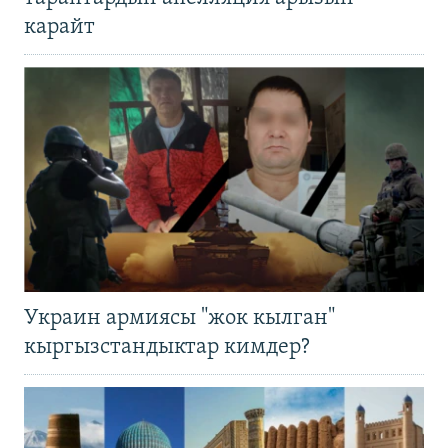
карайт
Украин армиясы "жок кылган"
кыргызстандыктар кимдер?