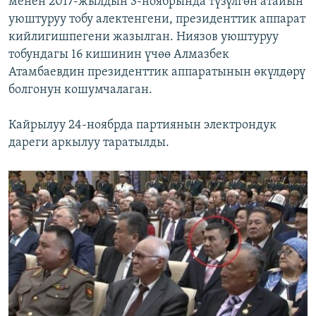
менен 2017-жылдын 3-ноябрында түзүлгөн атайын
уюштуруу тобу алектенгени, президенттик аппарат
кийлигишпегени жазылган. Ниязов уюштуруу
тобундагы 16 кишинин үчөө Алмазбек
Атамбаевдин президенттик аппаратынын өкүлдөрү
болгонун кошумчалаган.
Кайрылуу 24-ноябрда партиянын электрондук
дареги аркылуу таратылды.