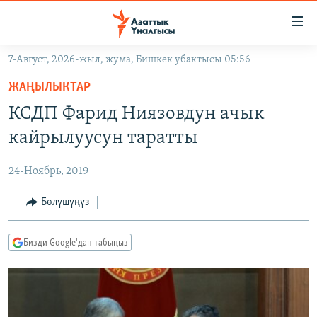
Линктер
Мазмунга
өтүңүз
7-Август, 2026-жыл, жума, Бишкек убактысы 05:56
Навигацияга
ЖАҢЫЛЫКТАР
өтүңүз
ЖАҢЫЛЫКТАР
КЫРГЫЗСТАН
Издөөгө
КСДП Фарид Ниязовдун ачык
салыңыз
ДҮЙНӨ
КЫРГЫЗСТАН
кайрылуусун таратты
УКРАИНА
САЯСАТ
ДҮЙНӨ
24-Ноябрь, 2019
АТАЙЫН ИЛИКТӨӨ
ЭКОНОМИКА
БОРБОР АЗИЯ
ТВ ПРОГРАММАЛАР
Бөлүшүңүз
МАДАНИЯТ
ПОДКАСТ
БҮГҮН АЗАТТЫКТА
Бизди Google'дан табыңыз
ӨЗГӨЧӨ ПИКИР
ЭКСПЕРТТЕР ТАЛДАЙТ
БИЗ ЖАНА ДҮЙНӨ
Русский
ДАНИСТЕ