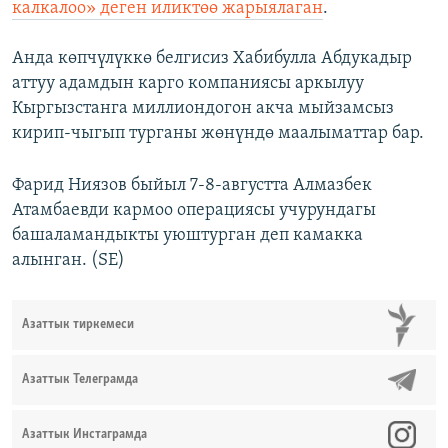
калкалоо» деген иликтөө жарыялаган
.
Анда көпчүлүккө белгисиз Хабибулла Абдукадыр
аттуу адамдын карго компаниясы аркылуу
Кыргызстанга миллиондогон акча мыйзамсыз
кирип-чыгып турганы жөнүндө маалыматтар бар.
Фарид Ниязов быйыл 7-8-августта Алмазбек
Атамбаевди кармоо операциясы учурундагы
башаламандыкты уюштурган деп камакка
алынган. (SE)
Азаттык тиркемеси
Азаттык Телеграмда
Азаттык Инстаграмда