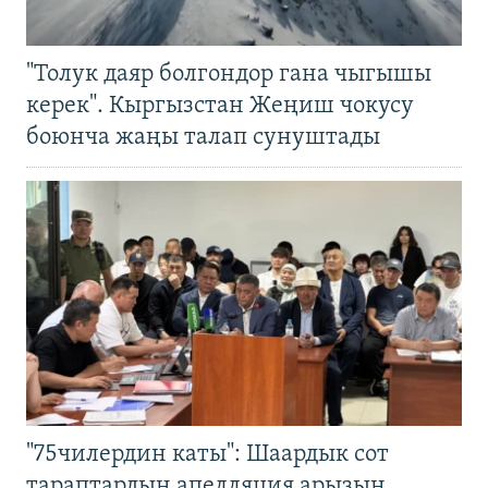
"Толук даяр болгондор гана чыгышы
керек". Кыргызстан Жеңиш чокусу
боюнча жаңы талап сунуштады
"75чилердин каты": Шаардык сот
тараптардын апелляция арызын