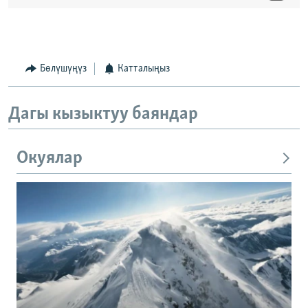
Бөлүшүңүз
Катталыңыз
Дагы кызыктуу баяндар
Окуялар