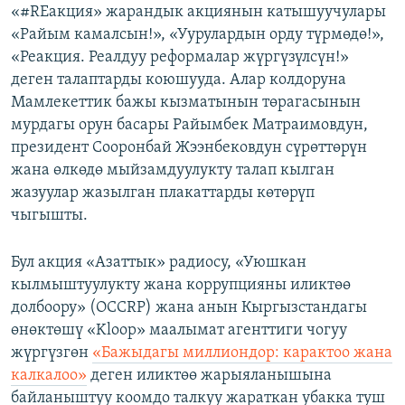
«#REакция» жарандык акциянын катышуучулары
«Райым камалсын!», «Уурулардын орду түрмөдө!»,
«Реакция. Реалдуу реформалар жүргүзүлсүн!»
деген талаптарды коюшууда. Алар колдоруна
Мамлекеттик бажы кызматынын төрагасынын
мурдагы орун басары Райымбек Матраимовдун,
президент Сооронбай Жээнбековдун сүрөттөрүн
жана өлкөдө мыйзамдуулукту талап кылган
жазуулар жазылган плакаттарды көтөрүп
чыгышты.
Бул акция «Азаттык» радиосу, «Уюшкан
кылмыштуулукту жана коррупцияны иликтөө
долбоору» (OCCRP) жана анын Кыргызстандагы
өнөктөшү «Kloop» маалымат агенттиги чогуу
жүргүзгөн
«Бажыдагы миллиондор: карактоо жана
калкалоо»
деген иликтөө жарыяланышына
байланыштуу коомдо талкуу жараткан убакка туш