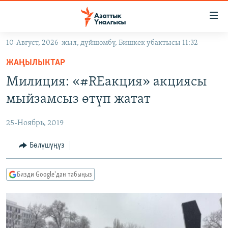
Линктер
Мазмунга
өтүңүз
10-Август, 2026-жыл, дүйшөмбү, Бишкек убактысы 11:32
Навигацияга
ЖАҢЫЛЫКТАР
өтүңүз
ЖАҢЫЛЫКТАР
КЫРГЫЗСТАН
Издөөгө
Милиция: «#REакция» акциясы
салыңыз
ДҮЙНӨ
КЫРГЫЗСТАН
мыйзамсыз өтүп жатат
УКРАИНА
САЯСАТ
ДҮЙНӨ
25-Ноябрь, 2019
АТАЙЫН ИЛИКТӨӨ
ЭКОНОМИКА
БОРБОР АЗИЯ
ТВ ПРОГРАММАЛАР
Бөлүшүңүз
МАДАНИЯТ
ПОДКАСТ
БҮГҮН АЗАТТЫКТА
Бизди Google'дан табыңыз
ӨЗГӨЧӨ ПИКИР
ЭКСПЕРТТЕР ТАЛДАЙТ
БИЗ ЖАНА ДҮЙНӨ
Русский
ДАНИСТЕ