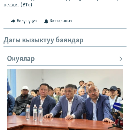
келди. (BTo)
Бөлүшүңүз
Катталыңыз
Дагы кызыктуу баяндар
Окуялар