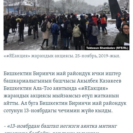
ОНЛАЙН ШЕРИНЕ
ЭЖЕ-СИҢДИЛЕР
АЗАТТЫК+
ЫҢГАЙСЫЗ СУРООЛОР
ЭЕ/АРнун бардык сайттары
«#REакция» жарандык акциясы. 25-ноябрь, 2019-жыл.
Бишкектин Биринчи май райондук ички иштер
башкармалыгынын башчысы Акылбек Казакеев
Бишкектин Ала-Тоо аянтында «#REакция»
жарандык акциясы мыйзамсыз өтүп жатканын
айтты. Ал буга Бишкектин Биринчи май райондук
сотунун 13-ноябрдагы чечимин жүйө кылды.
- «13-ноябрдан баштап негизги аянтка митинг