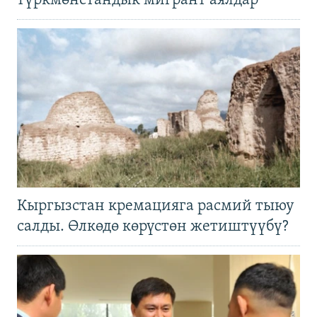
түркмөнстандык мигрант аялдар
Кыргызстан кремацияга расмий тыюу
салды. Өлкөдө көрүстөн жетиштүүбү?