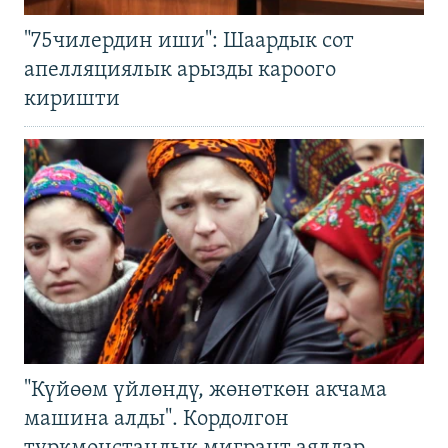
"75чилердин иши": Шаардык сот
апелляциялык арызды кароого
киришти
"Күйөөм үйлөндү, жөнөткөн акчама
машина алды". Кордолгон