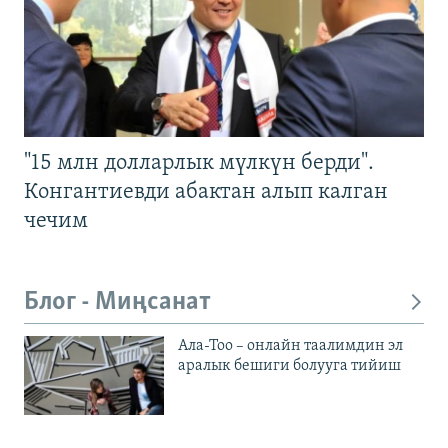
"15 млн долларлык мүлкүн берди".
Конгантиевди абактан алып калган
чечим
Блог - Миңсанат
Ала-Тоо – онлайн таалимдин эл
аралык бешиги болууга тийиш