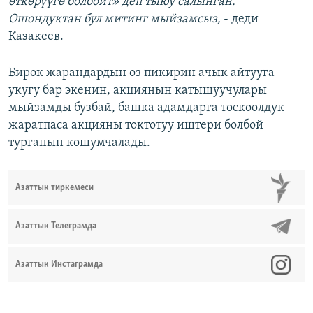
өткөрүүгө болбойт» деп тыюу салынган.
Ошондуктан бул митинг мыйзамсыз,
- деди
Казакеев.
Бирок жарандардын өз пикирин ачык айтууга
укугу бар экенин, акциянын катышуучулары
мыйзамды бузбай, башка адамдарга тоскоолдук
жаратпаса акцияны токтотуу иштери болбой
турганын кошумчалады.
Азаттык тиркемеси
Азаттык Телеграмда
Азаттык Инстаграмда