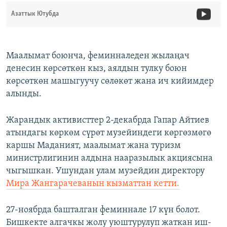
Азаттык Ютубда
Маалымат боюнча, феминналеден жылаңач
денесин көрсөткөн кыз, аялдын тулку боюн
көрсөткөн машыгуучу сөлөкөт жана ич кийимдер
алынды.
Жарандык активисттер 2-декабрда Гапар Айтиев
атындагы көркөм сүрөт музейиндеги көргөзмөгө
каршы Маданият, маалымат жана туризм
министрлигинин алдына нааразылык акциясына
чыгышкан. Ушундан улам музейдин директору
Мира Жангарачеванын кызматтан кетти.
27-ноябрда башталган феминнале 17 күн болот.
Бишкекте алгачкы жолу уюштурулуп жаткан иш-