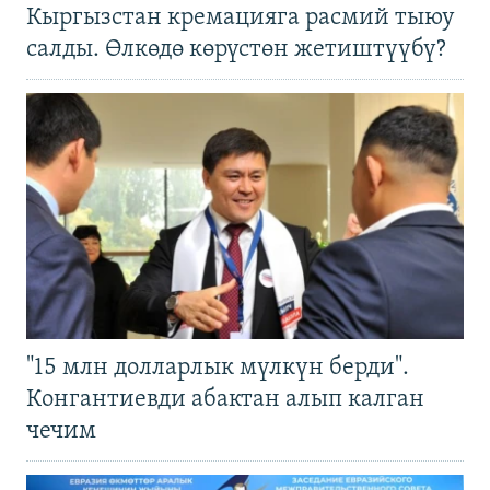
Кыргызстан кремацияга расмий тыюу
салды. Өлкөдө көрүстөн жетиштүүбү?
"15 млн долларлык мүлкүн берди".
Конгантиевди абактан алып калган
чечим