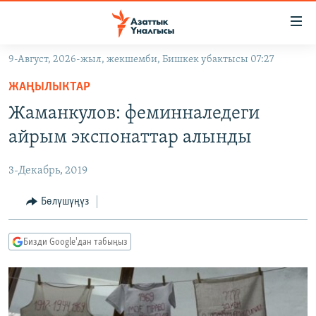
Линктер
Мазмунга
өтүңүз
9-Август, 2026-жыл, жекшемби, Бишкек убактысы 07:27
Навигацияга
ЖАҢЫЛЫКТАР
өтүңүз
ЖАҢЫЛЫКТАР
КЫРГЫЗСТАН
Издөөгө
Жаманкулов: феминналедеги
салыңыз
ДҮЙНӨ
КЫРГЫЗСТАН
айрым экспонаттар алынды
УКРАИНА
САЯСАТ
ДҮЙНӨ
3-Декабрь, 2019
АТАЙЫН ИЛИКТӨӨ
ЭКОНОМИКА
БОРБОР АЗИЯ
ТВ ПРОГРАММАЛАР
Бөлүшүңүз
МАДАНИЯТ
ПОДКАСТ
БҮГҮН АЗАТТЫКТА
Бизди Google'дан табыңыз
ӨЗГӨЧӨ ПИКИР
ЭКСПЕРТТЕР ТАЛДАЙТ
БИЗ ЖАНА ДҮЙНӨ
Русский
ДАНИСТЕ