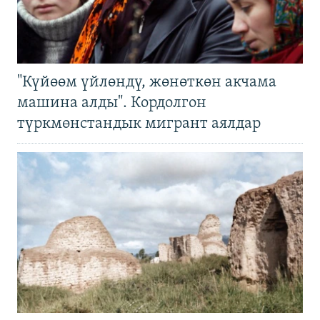
"Күйөөм үйлөндү, жөнөткөн акчама
машина алды". Кордолгон
түркмөнстандык мигрант аялдар