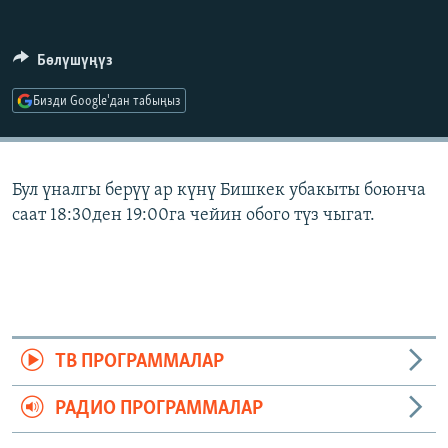
ОНЛАЙН ШЕРИНЕ
ЭЖЕ-СИҢДИЛЕР
АЗАТТЫК+
Бөлүшүңүз
ЫҢГАЙСЫЗ СУРООЛОР
Бизди Google'дан табыңыз
ЭЕ/АРнун бардык сайттары
Бул үналгы берүү ар күнү Бишкек убакыты боюнча
саат 18:30ден 19:00га чейин обого түз чыгат.
ТВ ПРОГРАММАЛАР
РАДИО ПРОГРАММАЛАР