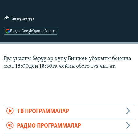
ОНЛАЙН ШЕРИНЕ
ЭЖЕ-СИҢДИЛЕР
АЗАТТЫК+
Бөлүшүңүз
ЫҢГАЙСЫЗ СУРООЛОР
Бизди Google'дан табыңыз
ЭЕ/АРнун бардык сайттары
Бул үналгы берүү ар күнү Бишкек убакыты боюнча
саат 18:00ден 18:30га чейин обого түз чыгат.
ТВ ПРОГРАММАЛАР
РАДИО ПРОГРАММАЛАР